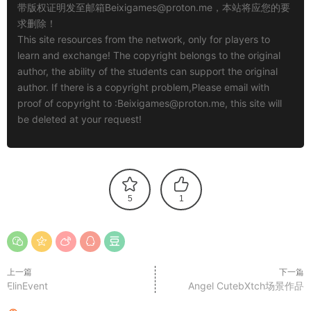
带版权证明发至邮箱
Beixigames@proton.me
，本站将应您的要
求删除！
This site resources from the network, only for players to
learn and exchange! The copyright belongs to the original
author, the ability of the students can support the original
author. If there is a copyright problem,Please email with
proof of copyright to :
Beixigames@proton.me
, this site will
be deleted at your request!
5
1
上一篇
下一篇
ElinEvent
Angel CutebXtch场景作品