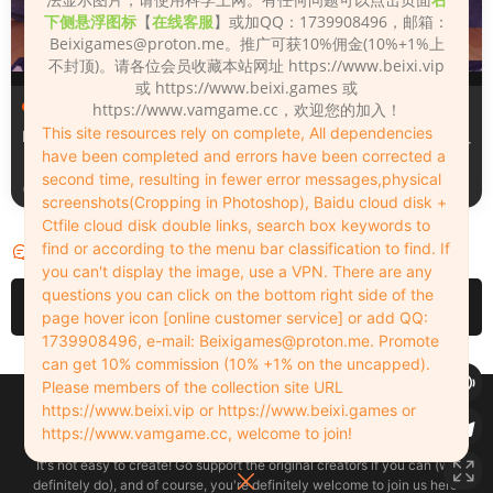
下侧悬浮图标
【
在线客服
】或加QQ：1739908496，邮箱：
Beixigames@proton.me
。推广可获10%佣金(10%+1%上
不封顶)。请各位会员收藏本站网址 https://www.beixi.vip
或 https://www.beixi.games 或
服装（Clothing）
服装（Clothing）
https://www.vamgame.cc，欢迎您的加入！
This site resources rely on complete, All dependencies
Leopard_print_office_suit
Lacquer_leather_two_tone_
have been completed and errors have been corrected a
tight_mini_skirt
second time, resulting in fewer error messages,physical
2周前
2周前
screenshots(Cropping in Photoshop), Baidu cloud disk +
Ctfile cloud disk double links, search box keywords to
find or according to the menu bar classification to find. If
评论
0
you can't display the image, use a VPN. There are any
questions you can click on the bottom right side of the
请先
登录
page hover icon [online customer service] or add QQ:
1739908496, e-mail:
Beixigames@proton.me
. Promote
can get 10% commission (10% +1% on the uncapped).
Please members of the collection site URL
Copyleft © 2022-2026 beixi.vip - All Rights Freedom！
https://www.beixi.vip or https://www.beixi.games or
创作不易！有能力的同学可以去支持一下原创作者（我们绝对支持），当然
https://www.vamgame.cc, welcome to join!
了，您加入这里我们也绝对欢迎！
It's not easy to create! Go support the original creators if you can (we
definitely do), and of course, you're definitely welcome to join us here!