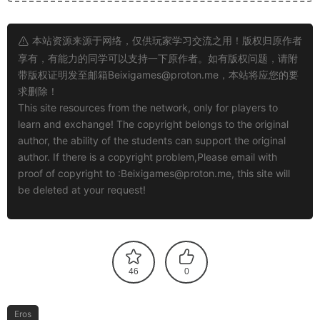
本站资源来源于网络，仅供玩家学习交流之用！版权归原作者
享有，有能力的同学可以支持一下原作者。如有版权问题，请附
带版权证明发至邮箱
Beixigames@proton.me
，本站将应您的要
求删除！
This site resources from the network, only for players to
learn and exchange! The copyright belongs to the original
author, the ability of the students can support the original
author. If there is a copyright problem,Please email with
proof of copyright to :
Beixigames@proton.me
, this site will
be deleted at your request!
46
0
Eros