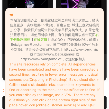
本站资源依赖齐全，依赖都经过补全和错误二次修正，错误
信息更少，实物截屏(PS裁剪)，百度云盘+城通云盘双链接同
步分享，搜索框关键词查找或按菜单栏分类查找。如果您无
法显示图片，请使用科学上网。有任何问题可以点击页面
右
下侧悬浮图标
【
在线客服
】或加QQ：1739908496，邮箱：
Beixigames@proton.me
。推广可获10%佣金(10%+1%上
不封顶)。请各位会员收藏本站网址 https://www.beixi.vip
或 https://www.beixi.games 或
人物（Looks）
人物（Looks）
https://www.vamgame.cc，欢迎您的加入！
This site resources rely on complete, All dependencies
Monica_2_2_2
Lizhen2025
have been completed and errors have been corrected a
second time, resulting in fewer error messages,physical
20小时前
2天前
screenshots(Cropping in Photoshop), Baidu cloud disk +
Ctfile cloud disk double links, search box keywords to
find or according to the menu bar classification to find. If
评论
0
you can't display the image, use a VPN. There are any
questions you can click on the bottom right side of the
请先
登录
page hover icon [online customer service] or add QQ: