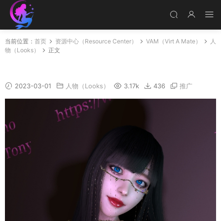
当前位置：
首页
资源中心（Resource Center）
VAM（Virt A Mate）
人
物（Looks）
正文
Ghost_sword_New
2023-03-01
人物（Looks）
3.17k
436
推广