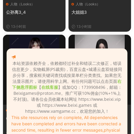
人物（Looks）
人物（Looks）
公孙离3_4
大姐姐3
13小时前
13小时前
本站资源依赖齐全，依赖都经过补全和错误二次修正，错误
信息更少，实物截屏(PS裁剪)，百度云盘+城通云盘双链接同
步分享，搜索框关键词查找或按菜单栏分类查找。如果您无
法显示图片，请使用科学上网。有任何问题可以点击页面
右
下侧悬浮图标
【
在线客服
】或加QQ：1739908496，邮箱：
Beixigames@proton.me
。推广可获10%佣金(10%+1%上
不封顶)。请各位会员收藏本站网址 https://www.beixi.vip
或 https://www.beixi.games 或
人物（Looks）
人物（Looks）
https://www.vamgame.cc，欢迎您的加入！
This site resources rely on complete, All dependencies
008
1780918225
have been completed and errors have been corrected a
second time, resulting in fewer error messages,physical
14小时前
14小时前