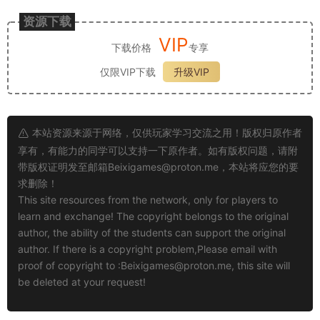
资源下载
VIP
下载价格
专享
仅限VIP下载
升级VIP
本站资源来源于网络，仅供玩家学习交流之用！版权归原作者
享有，有能力的同学可以支持一下原作者。如有版权问题，请附
带版权证明发至邮箱
Beixigames@proton.me
，本站将应您的要
求删除！
This site resources from the network, only for players to
learn and exchange! The copyright belongs to the original
author, the ability of the students can support the original
author. If there is a copyright problem,Please email with
proof of copyright to :
Beixigames@proton.me
, this site will
be deleted at your request!