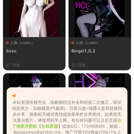
人物（Looks）
人物（Looks）
Susu
Bingzi1_0_2
1天前
1天前
本站资源依赖齐全，依赖都经过补全和错误二次修正，错误
信息更少，实物截屏(PS裁剪)，百度云盘+城通云盘双链接同
步分享，搜索框关键词查找或按菜单栏分类查找。如果您无
法显示图片，请使用科学上网。有任何问题可以点击页面
右
下侧悬浮图标
【
在线客服
】或加QQ：1739908496，邮箱：
Beixigames@proton.me
。推广可获10%佣金(10%+1%上