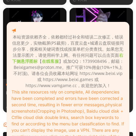
本站资源依赖齐全，依赖都经过补全和错误二次修正，错误
信息更少，实物截屏(PS裁剪)，百度云盘+城通云盘双链接同
步分享，搜索框关键词查找或按菜单栏分类查找。如果您无
法显示图片，请使用科学上网。有任何问题可以点击页面
右
下侧悬浮图标
【
在线客服
】或加QQ：1739908496，邮箱：
Beixigames@proton.me
。推广可获10%佣金(10%+1%上
不封顶)。请各位会员收藏本站网址 https://www.beixi.vip
或 https://www.beixi.games 或
人物（Looks）
人物（Looks）
https://www.vamgame.cc，欢迎您的加入！
This site resources rely on complete, All dependencies
Monica_2_2_2
Lizhen2025
have been completed and errors have been corrected a
second time, resulting in fewer error messages,physical
2天前
2天前
screenshots(Cropping in Photoshop), Baidu cloud disk +
Ctfile cloud disk double links, search box keywords to
find or according to the menu bar classification to find. If
评论
0
you can't display the image, use a VPN. There are any