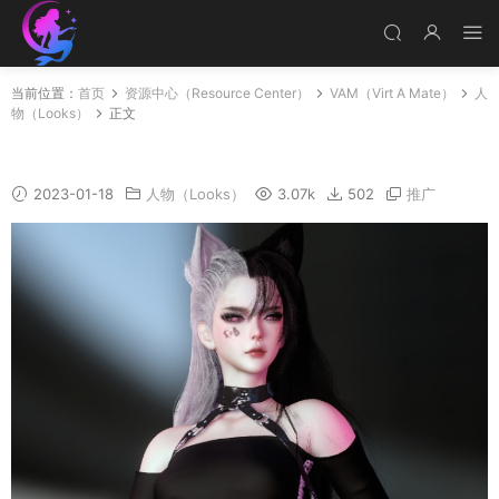
当前位置：
首页
资源中心（Resource Center）
VAM（Virt A Mate）
人
物（Looks）
正文
BWFox_AFD
2023-01-18
人物（Looks）
3.07k
502
推广