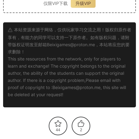
仅限VIP下载
升级VIP
本站资源来源于网络，仅供玩家学习交流之用！版权归原作者
享有，有能力的同学可以支持一下原作者。如有版权问题，请附
带版权证明发至邮箱
Beixigames@proton.me
，本站将应您的要
求删除！
This site resources from the network, only for players to
learn and exchange! The copyright belongs to the original
author, the ability of the students can support the original
author. If there is a copyright problem,Please email with
proof of copyright to :
Beixigames@proton.me
, this site will
be deleted at your request!
44
2