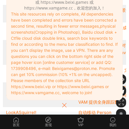
或 https://www.beixi.games 或
https://www.vamgame.cc，欢迎您的加入！
Iris Placement Session Override
会话插件，它将覆盖场景
This site resources rely on complete, All dependencies
有人的虹膜放置变形。
have been completed and errors have been corrected a
second time, resulting in fewer error messages,physical
Phone Controller For VaM
将您的 Android 手机变成 
screenshots(Cropping in Photoshop), Baidu cloud disk +
DoF 控制器。
Ctfile cloud disk double links, search box keywords to
find or according to the menu bar classification to find. If
YAAP [abandoned]
又一个动画插件；通过对 b
you can't display the image, use a VPN. There are any
片段进行排序完成的 bhv 
questions you can click on the bottom right side of the
画。
page hover icon [online customer service] or add QQ:
1739908496, e-mail:
Beixigames@proton.me
. Promote
BVH Catalyst (BVH manager)
加载、管理和播放 BVH 文
can get 10% commission (10% +1% on the uncapped).
件。
Please members of the collection site URL
https://www.beixi.vip or https://www.beixi.games or
Kinect360ToVAM – Another
使用 Microsoft XBox 360
https://www.vamgame.cc, welcome to join!
cheap full body tracking option
Kinect V1.0 3D 扫描仪向
VAM 提供全身跟踪数据。
LookASquirrel!
自动移动 Person
eyeTargetController。
首页
发现
VIP
我的