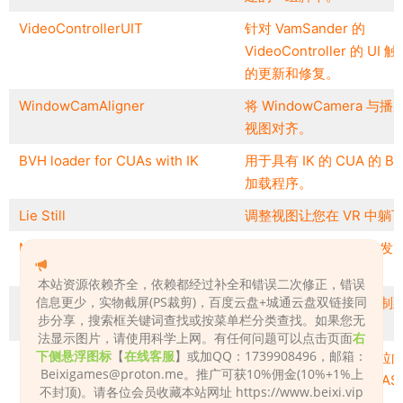
VideoControllerUIT
针对 VamSander 的
VideoController 的 UI 
的更新和修复。
WindowCamAligner
将 WindowCamera 与播
视图对齐。
BVH loader for CUAs with IK
用于具有 IK 的 CUA 的 B
加载程序。
Lie Still
调整视图让您在 VR 中躺
Microphone Audio Source
你的麦克风现在也可以发
了。
本站资源依赖齐全，依赖都经过补全和错误二次修正，错误
信息更少，实物截屏(PS裁剪)，百度云盘+城通云盘双链接同
MorphClone
将变形从一个人原子复制
步分享，搜索框关键词查找或按菜单栏分类查找。如果您无
一个人原子。
法显示图片，请使用科学上网。有任何问题可以点击页面
右
下侧悬浮图标
【
在线客服
】或加QQ：1739908496，邮箱：
SPQR Pull
在 VR 中将选定的对象拉
Beixigames@proton.me
。推广可获10%佣金(10%+1%上
部并推动；桌面上的 WAS
不封顶)。请各位会员收藏本站网址 https://www.beixi.vip
移动。