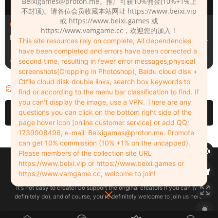
Beixigames@proton.me
。推广可获10%佣金(10%+1%上
不封顶)。请各位会员收藏本站网址 https://www.beixi.vip
或 https://www.beixi.games 或
服装（Clothing）
服装（Clothing）
https://www.vamgame.cc，欢迎您的加入！
Leopard_print_office_suit
Lacquer_leather_two_tone_
This site resources rely on complete, All dependencies
tight_mini_skirt
have been completed and errors have been corrected a
2周前
2周前
second time, resulting in fewer error messages,physical
screenshots(Cropping in Photoshop), Baidu cloud disk +
Ctfile cloud disk double links, search box keywords to
评论
2
find or according to the menu bar classification to find. If
you can't display the image, use a VPN. There are any
请先
登录
questions you can click on the bottom right side of the
page hover icon [online customer service] or add QQ:
1739908496, e-mail:
Beixigames@proton.me
. Promote
can get 10% commission (10% +1% on the uncapped).
Please members of the collection site URL
Copyleft © 2022-2026 beixi.vip - All Rights Freedom！
https://www.beixi.vip or https://www.beixi.games or
创作不易！有能力的同学可以去支持一下原创作者（我们绝对支持），当然
https://www.vamgame.cc, welcome to join!
了，您加入这里我们也绝对欢迎！
It's not easy to create! Go support the original creators if you can (we
definitely do), and of course, you're definitely welcome to join us here!