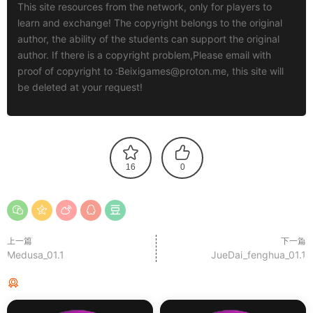
This site resources from the network, only for players to
learn and exchange! The copyright belongs to the original
author, the ability of the students can support the original
author. If there is a copyright problem,Please email with
proof of copyright to :
Beixigames@proton.me
, this site will
be deleted at your request!
16
0
上一篇
下一篇
Medusa_01.1
JueDai_fenghua_01.1
猜你喜欢