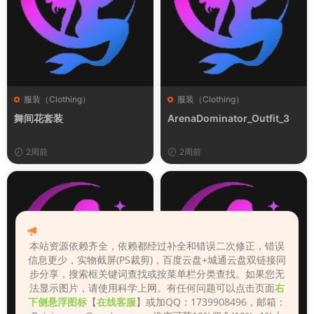
服装（Clothing）
服装（Clothing）
舞间花套装
ArenaDominator_Outfit_3
2周前
2周前
本站资源依赖齐全，依赖都经过补全和错误二次修正，错误
信息更少，实物截屏(PS裁剪)，百度云盘+城通云盘双链接同
步分享，搜索框关键词查找或按菜单栏分类查找。如果您无
法显示图片，请使用科学上网。有任何问题可以点击页面
右
下侧悬浮图标
【
在线客服
】或加QQ：1739908496，邮箱：