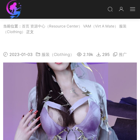
当前位置：
首页
资源中心（Resource Center）
VAM（Virt A Mate）
服装
（Clothing）
正文
ChaNa_shenghua_01.1
2023-01-03
服装（Clothing）
2.19k
295
推广