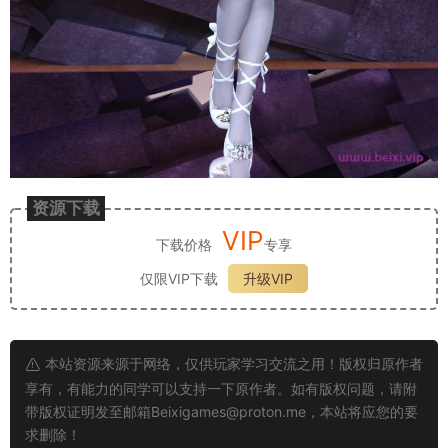
资源下载
VIP
下载价格
专享
仅限VIP下载
升级VIP
本站资源来源于网络，仅供玩家学习交流之用！版权归原作者
享有，有能力的同学可以支持一下原作者。如有版权问题，请附
带版权证明发至邮箱
Beixigames@proton.me
，本站将应您的要
求删除！