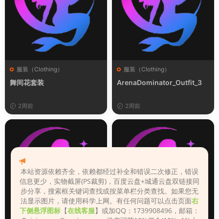
服装（Clothing）
服装（Clothing）
舞间花套装
ArenaDominator_Outfit_3
2周前
2周前
本站资源依赖齐全，依赖都经过补全和错误二次修正，错误
信息更少，实物截屏(PS裁剪)，百度云盘+城通云盘双链接同
步分享，搜索框关键词查找或按菜单栏分类查找。如果您无
法显示图片，请使用科学上网。有任何问题可以点击页面
右
下侧悬浮图标
【
在线客服
】或加QQ：1739908496，邮箱：