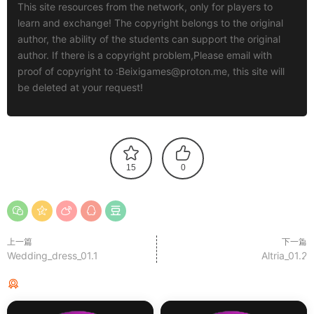
This site resources from the network, only for players to
learn and exchange! The copyright belongs to the original
author, the ability of the students can support the original
author. If there is a copyright problem,Please email with
proof of copyright to :
Beixigames@proton.me
, this site will
be deleted at your request!
15
0
上一篇
下一篇
Wedding_dress_01.1
Altria_01.2
猜你喜欢