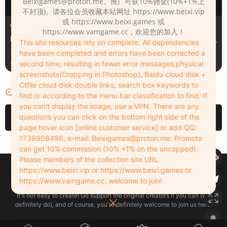
Beixigames@proton.me
。推广可获10%佣金(10%+1%上
不封顶)。请各位会员收藏本站网址 https://www.beixi.vip
或 https://www.beixi.games 或
服装（Clothing）
服装（Clothing）
https://www.vamgame.cc，欢迎您的加入！
Leopard_print_office_suit
Lacquer_leather_two_tone_
This site resources rely on complete, All dependencies
tight_mini_skirt
have been completed and errors have been corrected a
2周前
2周前
second time, resulting in fewer error messages,physical
screenshots(Cropping in Photoshop), Baidu cloud disk +
Ctfile cloud disk double links, search box keywords to
评论
5
find or according to the menu bar classification to find. If
you can't display the image, use a VPN. There are any
请先
登录
questions you can click on the bottom right side of the
page hover icon [online customer service] or add QQ:
1739908496, e-mail:
Beixigames@proton.me
. Promote
can get 10% commission (10% +1% on the uncapped).
Please members of the collection site URL
Copyleft © 2022-2026 beixi.vip - All Rights Freedom！
https://www.beixi.vip or https://www.beixi.games or
创作不易！有能力的同学可以去支持一下原创作者（我们绝对支持），当然
https://www.vamgame.cc, welcome to join!
了，您加入这里我们也绝对欢迎！
It's not easy to create! Go support the original creators if you can (we
definitely do), and of course, you're definitely welcome to join us here!