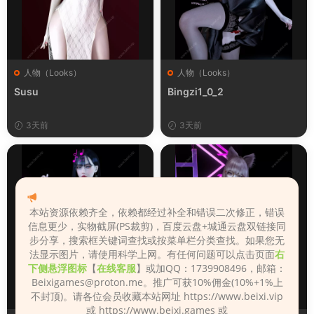
人物（Looks）
人物（Looks）
Susu
Bingzi1_0_2
3天前
3天前
本站资源依赖齐全，依赖都经过补全和错误二次修正，错误
信息更少，实物截屏(PS裁剪)，百度云盘+城通云盘双链接同
步分享，搜索框关键词查找或按菜单栏分类查找。如果您无
法显示图片，请使用科学上网。有任何问题可以点击页面
右
下侧悬浮图标
【
在线客服
】或加QQ：1739908496，邮箱：
Beixigames@proton.me
。推广可获10%佣金(10%+1%上
不封顶)。请各位会员收藏本站网址 https://www.beixi.vip
或 https://www.beixi.games 或