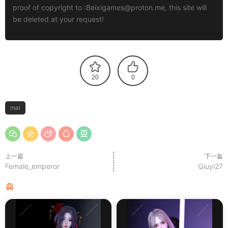
proof of copyright to :
Beixigames@proton.me
, this site will
be deleted at your request!
20
0
mai
上一篇
下一篇
Female_emperor
Qiuyi27
猜你喜欢