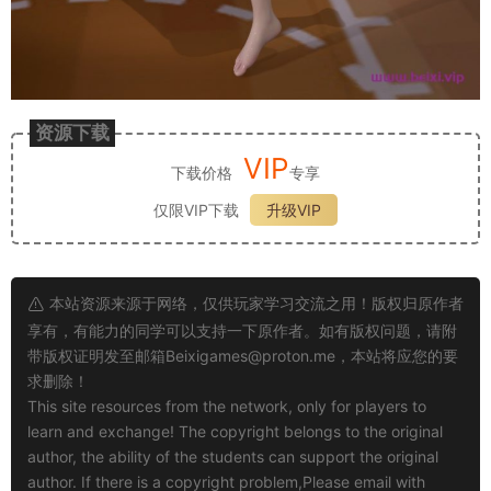
资源下载
VIP
下载价格
专享
仅限VIP下载
升级VIP
本站资源来源于网络，仅供玩家学习交流之用！版权归原作者
享有，有能力的同学可以支持一下原作者。如有版权问题，请附
带版权证明发至邮箱
Beixigames@proton.me
，本站将应您的要
求删除！
This site resources from the network, only for players to
learn and exchange! The copyright belongs to the original
author, the ability of the students can support the original
author. If there is a copyright problem,Please email with