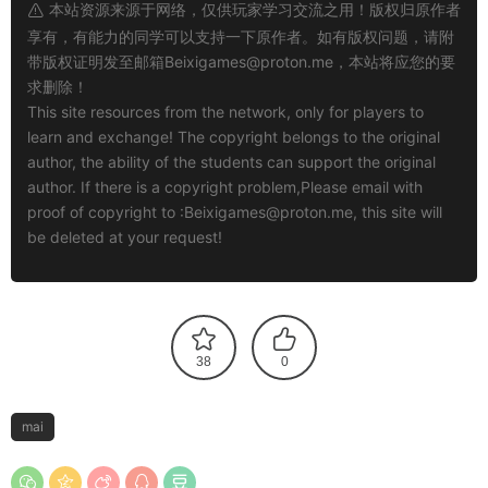
本站资源来源于网络，仅供玩家学习交流之用！版权归原作者
享有，有能力的同学可以支持一下原作者。如有版权问题，请附
带版权证明发至邮箱
Beixigames@proton.me
，本站将应您的要
求删除！
This site resources from the network, only for players to
learn and exchange! The copyright belongs to the original
author, the ability of the students can support the original
author. If there is a copyright problem,Please email with
proof of copyright to :
Beixigames@proton.me
, this site will
be deleted at your request!
38
0
mai