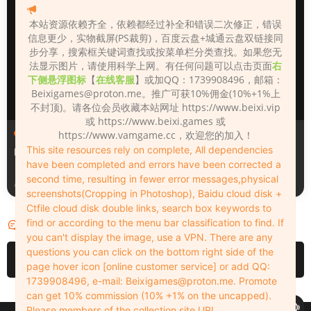
本站资源依赖齐全，依赖都经过补全和错误二次修正，错误
信息更少，实物截屏(PS裁剪)，百度云盘+城通云盘双链接同
步分享，搜索框关键词查找或按菜单栏分类查找。如果您无
法显示图片，请使用科学上网。有任何问题可以点击页面
右
下侧悬浮图标
【
在线客服
】或加QQ：1739908496，邮箱：
Beixigames@proton.me
。推广可获10%佣金(10%+1%上
不封顶)。请各位会员收藏本站网址 https://www.beixi.vip
或 https://www.beixi.games 或
人物（Looks）
人物（Looks）
https://www.vamgame.cc，欢迎您的加入！
This site resources rely on complete, All dependencies
Monica_2_2_2
Lizhen2025
have been completed and errors have been corrected a
second time, resulting in fewer error messages,physical
17小时前
1天前
screenshots(Cropping in Photoshop), Baidu cloud disk +
Ctfile cloud disk double links, search box keywords to
find or according to the menu bar classification to find. If
评论
0
you can't display the image, use a VPN. There are any
questions you can click on the bottom right side of the
请先
登录
page hover icon [online customer service] or add QQ:
1739908496, e-mail:
Beixigames@proton.me
. Promote
can get 10% commission (10% +1% on the uncapped).
Please members of the collection site URL