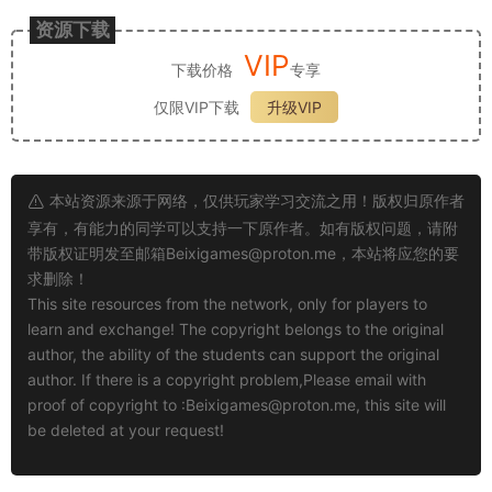
资源下载
VIP
下载价格
专享
仅限VIP下载
升级VIP
本站资源来源于网络，仅供玩家学习交流之用！版权归原作者
享有，有能力的同学可以支持一下原作者。如有版权问题，请附
带版权证明发至邮箱
Beixigames@proton.me
，本站将应您的要
求删除！
This site resources from the network, only for players to
learn and exchange! The copyright belongs to the original
author, the ability of the students can support the original
author. If there is a copyright problem,Please email with
proof of copyright to :
Beixigames@proton.me
, this site will
be deleted at your request!