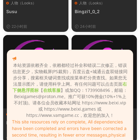
人物（Looks）
人物（Looks）
Susu
Bingzi1_0_2
22小时前
24小时前
本站资源依赖齐全，依赖都经过补全和错误二次修正，错误
信息更少，实物截屏(PS裁剪)，百度云盘+城通云盘双链接同
步分享，搜索框关键词查找或按菜单栏分类查找。如果您无
法显示图片，请使用科学上网。有任何问题可以点击页面
右
下侧悬浮图标
【
在线客服
】或加QQ：1739908496，邮箱：
Beixigames@proton.me
。推广可获10%佣金(10%+1%上
不封顶)。请各位会员收藏本站网址 https://www.beixi.vip
或 https://www.beixi.games 或
人物（Looks）
人物（Looks）
https://www.vamgame.cc，欢迎您的加入！
This site resources rely on complete, All dependencies
Monica_2_2_2
Lizhen2025
have been completed and errors have been corrected a
second time, resulting in fewer error messages,physical
1天前
2天前