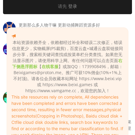
请先
登录
更新那么多人物干嘛 更新动捕舞蹈资源多好
wuyifan
2022-10-07
0
本站资源依赖齐全，依赖都经过补全和错误二次修正，错误
这样只有外观，没有头发，怎么办？
信息更少，实物截屏(PS裁剪)，百度云盘+城通云盘双链接同
步分享，搜索框关键词查找或按菜单栏分类查找。如果您无
lvyu
2023-02-09
0
法显示图片，请使用科学上网。有任何问题可以点击页面
右
下侧悬浮图标
【
在线客服
】或加QQ：1739908496，邮箱：
先保存的外观的资源还是要继续放在
Beixigames@proton.me
。推广可获10%佣金(10%+1%上
addonpackages里，不能删除。
不封顶)。请各位会员收藏本站网址 https://www.beixi.vip
Admin
2023-02-09
1
或 https://www.beixi.games 或
https://www.vamgame.cc，欢迎您的加入！
VAM怎么加载VAR的插件啊大佬
This site resources rely on complete, All dependencies
have been completed and errors have been corrected a
lucrdatrayaj
2023-07-03
0
second time, resulting in fewer error messages,physical
var文件放入addonpackages文件夹，在VAM里点
screenshots(Cropping in Photoshop), Baidu cloud disk +
人物再点插件，选择插件文件，就可以加载了。如果
Ctfile cloud disk double links, search box keywords to
是场景用的插件，就在主菜单场景插件或会话插件里
find or according to the menu bar classification to find. If
进行加载，方法一样的。
you can't display the image, use a VPN. There are any