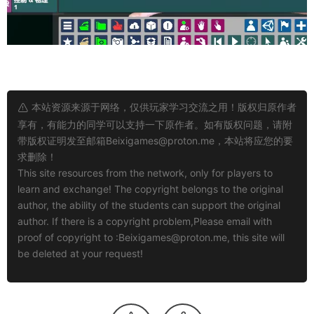
本站资源来源于网络，仅供玩家学习交流之用！版权归原作者
享有，有能力的同学可以支持一下原作者。如有版权问题，请附
带版权证明发至邮箱
Beixigames@proton.me
，本站将应您的要
求删除！
This site resources from the network, only for players to
learn and exchange! The copyright belongs to the original
author, the ability of the students can support the original
author. If there is a copyright problem,Please email with
proof of copyright to :
Beixigames@proton.me
, this site will
be deleted at your request!