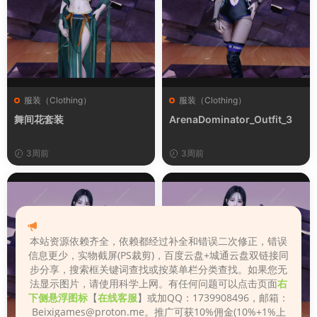
服装（Clothing）
服装（Clothing）
舞间花套装
ArenaDominator_Outfit_3
3周前
3周前
本站资源依赖齐全，依赖都经过补全和错误二次修正，错误
信息更少，实物截屏(PS裁剪)，百度云盘+城通云盘双链接同
步分享，搜索框关键词查找或按菜单栏分类查找。如果您无
法显示图片，请使用科学上网。有任何问题可以点击页面
右
下侧悬浮图标
【
在线客服
】或加QQ：1739908496，邮箱：
Beixigames@proton.me
。推广可获10%佣金(10%+1%上