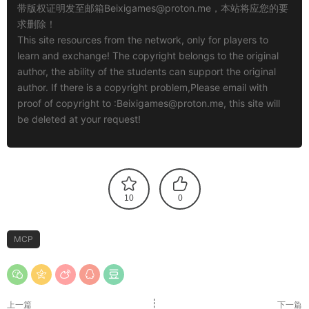
带版权证明发至邮箱
Beixigames@proton.me
，本站将应您的要
求删除！
This site resources from the network, only for players to
learn and exchange! The copyright belongs to the original
author, the ability of the students can support the original
author. If there is a copyright problem,Please email with
proof of copyright to :
Beixigames@proton.me
, this site will
be deleted at your request!
10
0
MCP
上一篇
下一篇