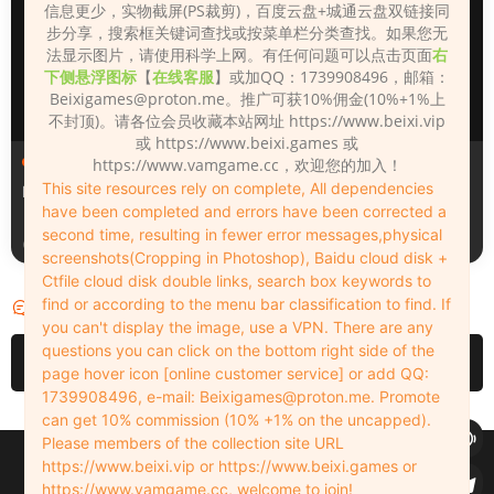
信息更少，实物截屏(PS裁剪)，百度云盘+城通云盘双链接同
步分享，搜索框关键词查找或按菜单栏分类查找。如果您无
法显示图片，请使用科学上网。有任何问题可以点击页面
右
下侧悬浮图标
【
在线客服
】或加QQ：1739908496，邮箱：
Beixigames@proton.me
。推广可获10%佣金(10%+1%上
不封顶)。请各位会员收藏本站网址 https://www.beixi.vip
或 https://www.beixi.games 或
人物（Looks）
人物（Looks）
https://www.vamgame.cc，欢迎您的加入！
This site resources rely on complete, All dependencies
Monica_2_2_2
Lizhen2025
have been completed and errors have been corrected a
second time, resulting in fewer error messages,physical
1天前
2天前
screenshots(Cropping in Photoshop), Baidu cloud disk +
Ctfile cloud disk double links, search box keywords to
find or according to the menu bar classification to find. If
评论
0
you can't display the image, use a VPN. There are any
questions you can click on the bottom right side of the
请先
登录
page hover icon [online customer service] or add QQ:
1739908496, e-mail:
Beixigames@proton.me
. Promote
can get 10% commission (10% +1% on the uncapped).
Please members of the collection site URL
Copyleft © 2022-2026 beixi.vip - All Rights Freedom！
https://www.beixi.vip or https://www.beixi.games or
创作不易！有能力的同学可以去支持一下原创作者（我们绝对支持），当然
https://www.vamgame.cc, welcome to join!