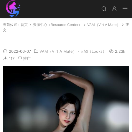
当前位置：
首页
资源中心（Resource Center）
VAM（Virt A Mate）
正
文
Shangni
2022-06-07
VAM（Virt A Mate）
·
人物（Looks）
2.23k
117
推广