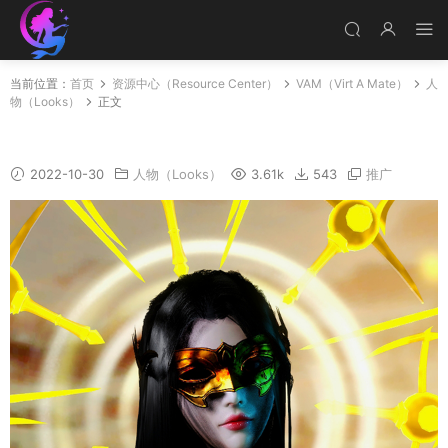
当前位置：
首页
资源中心（Resource Center）
VAM（Virt A Mate）
人
物（Looks）
正文
HRDD
2022-10-30
人物（Looks）
3.61k
543
推广