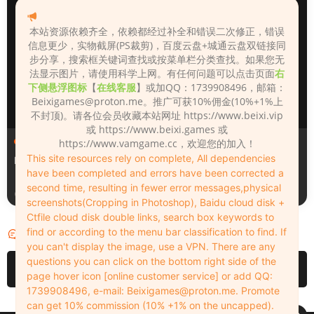
本站资源依赖齐全，依赖都经过补全和错误二次修正，错误
信息更少，实物截屏(PS裁剪)，百度云盘+城通云盘双链接同
步分享，搜索框关键词查找或按菜单栏分类查找。如果您无
法显示图片，请使用科学上网。有任何问题可以点击页面
右
下侧悬浮图标
【
在线客服
】或加QQ：1739908496，邮箱：
Beixigames@proton.me
。推广可获10%佣金(10%+1%上
不封顶)。请各位会员收藏本站网址 https://www.beixi.vip
或 https://www.beixi.games 或
人物（Looks）
人物（Looks）
https://www.vamgame.cc，欢迎您的加入！
This site resources rely on complete, All dependencies
Monica_2_2_2
Lizhen2025
have been completed and errors have been corrected a
second time, resulting in fewer error messages,physical
3天前
3天前
screenshots(Cropping in Photoshop), Baidu cloud disk +
Ctfile cloud disk double links, search box keywords to
find or according to the menu bar classification to find. If
评论
0
you can't display the image, use a VPN. There are any
questions you can click on the bottom right side of the
请先
登录
page hover icon [online customer service] or add QQ:
1739908496, e-mail:
Beixigames@proton.me
. Promote
can get 10% commission (10% +1% on the uncapped).