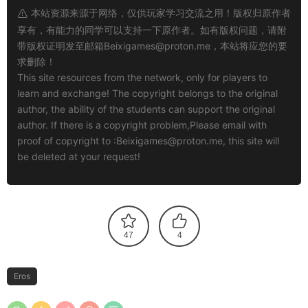
本站资源来源于网络，仅供玩家学习交流之用！版权归原作者
享有，有能力的同学可以支持一下原作者。如有版权问题，请附
带版权证明发至邮箱
Beixigames@proton.me
，本站将应您的要
求删除！
This site resources from the network, only for players to
learn and exchange! The copyright belongs to the original
author, the ability of the students can support the original
author. If there is a copyright problem,Please email with
proof of copyright to :
Beixigames@proton.me
, this site will
be deleted at your request!
47
4
Eros