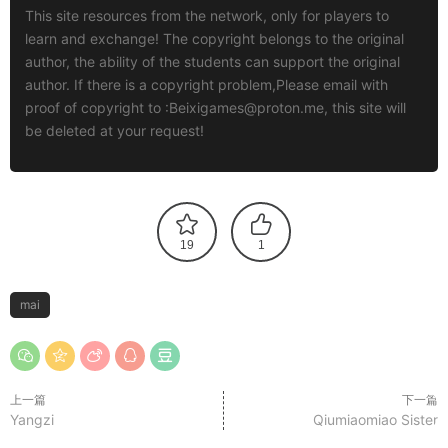
This site resources from the network, only for players to
learn and exchange! The copyright belongs to the original
author, the ability of the students can support the original
author. If there is a copyright problem,Please email with
proof of copyright to :
Beixigames@proton.me
, this site will
be deleted at your request!
19
1
mai
上一篇
下一篇
Yangzi
Qiumiaomiao Sister