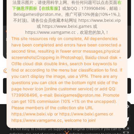
法显示图片，请使用科学上网。有任何问题可以点击页面
右
下侧悬浮图标
【
在线客服
】或加QQ：1739908496，邮箱：
Beixigames@proton.me
。推广可获10%佣金(10%+1%上
不封顶)。请各位会员收藏本站网址 https://www.beixi.vip
或 https://www.beixi.games 或
人物（Looks）
人物（Looks）
https://www.vamgame.cc，欢迎您的加入！
This site resources rely on complete, All dependencies
Monica_2_2_2
Lizhen2025
have been completed and errors have been corrected a
second time, resulting in fewer error messages,physical
18小时前
1天前
screenshots(Cropping in Photoshop), Baidu cloud disk +
Ctfile cloud disk double links, search box keywords to
find or according to the menu bar classification to find. If
评论
0
you can't display the image, use a VPN. There are any
questions you can click on the bottom right side of the
请先
登录
page hover icon [online customer service] or add QQ:
1739908496, e-mail:
Beixigames@proton.me
. Promote
can get 10% commission (10% +1% on the uncapped).
Please members of the collection site URL
Copyleft © 2022-2026 beixi.vip - All Rights Freedom！
https://www.beixi.vip or https://www.beixi.games or
创作不易！有能力的同学可以去支持一下原创作者（我们绝对支持），当然
https://www.vamgame.cc, welcome to join!
了，您加入这里我们也绝对欢迎！
It's not easy to create! Go support the original creators if you can (we