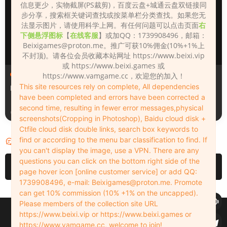
信息更少，实物截屏(PS裁剪)，百度云盘+城通云盘双链接同
步分享，搜索框关键词查找或按菜单栏分类查找。如果您无
法显示图片，请使用科学上网。有任何问题可以点击页面
右
下侧悬浮图标
【
在线客服
】或加QQ：1739908496，邮箱：
Beixigames@proton.me
。推广可获10%佣金(10%+1%上
不封顶)。请各位会员收藏本站网址 https://www.beixi.vip
或 https://www.beixi.games 或
人物（Looks）
人物（Looks）
https://www.vamgame.cc，欢迎您的加入！
This site resources rely on complete, All dependencies
Monica_2_2_2
Lizhen2025
have been completed and errors have been corrected a
second time, resulting in fewer error messages,physical
2天前
3天前
screenshots(Cropping in Photoshop), Baidu cloud disk +
Ctfile cloud disk double links, search box keywords to
find or according to the menu bar classification to find. If
评论
0
you can't display the image, use a VPN. There are any
questions you can click on the bottom right side of the
请先
登录
page hover icon [online customer service] or add QQ:
1739908496, e-mail:
Beixigames@proton.me
. Promote
can get 10% commission (10% +1% on the uncapped).
Please members of the collection site URL
Copyleft © 2022-2026 beixi.vip - All Rights Freedom！
https://www.beixi.vip or https://www.beixi.games or
创作不易！有能力的同学可以去支持一下原创作者（我们绝对支持），当然
https://www.vamgame.cc, welcome to join!