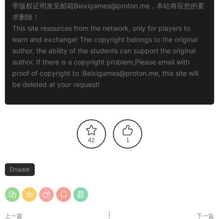
带版权证明发至邮箱
Beixigames@proton.me
，本站将应您的要
求删除！
This site resources from the network, only for players to
learn and exchange! The copyright belongs to the original
author, the ability of the students can support the original
author. If there is a copyright problem,Please email with
proof of copyright to :
Beixigames@proton.me
, this site will
be deleted at your request!
42
1
Dnaddr
上一篇
下一篇