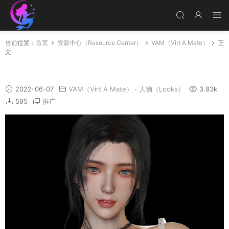
当前位置：
首页
资源中心（Resource Center）
VAM（Virt A Mate）
正
文
Lilly_HD
2022-06-07
VAM（Virt A Mate）
·
人物（Looks）
3.83k
595
推广