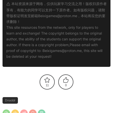
本站资源来源于网络，仅供玩家学习交流之用！版权归原作者
享有，有能力的同学可以支持一下原作者。如有版权问题，请附
带版权证明发至邮箱
Beixigames@proton.me
，本站将应您的要
求删除！
This site resources from the network, only for players to
learn and exchange! The copyright belongs to the original
author, the ability of the students can support the original
author. If there is a copyright problem,Please email with
proof of copyright to :
Beixigames@proton.me
, this site will
be deleted at your request!
11
0
Dnaddr