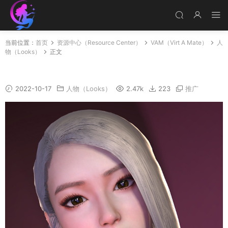
当前位置：
首页
资源中心（Resource Center）
VAM（Virt A Mate）
人
物（Looks）
正文
AYAYI_HD
2022-10-17
人物（Looks）
2.47k
223
推广