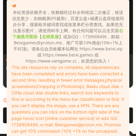
本站资源依赖齐全，依赖都经过补全和错误二次修正，错误
信息更少，实物截屏(PS裁剪)，百度云盘+城通云盘双链接同
步分享，搜索框关键词查找或按菜单栏分类查找。如果您无
法显示图片，请使用科学上网。有任何问题可以点击页面
右
下侧悬浮图标
【
在线客服
】或加QQ：1739908496，邮箱：
Beixigames@proton.me
。推广可获10%佣金(10%+1%上
不封顶)。请各位会员收藏本站网址 https://www.beixi.vip
或 https://www.beixi.games 或
人物（Looks）
人物（Looks）
https://www.vamgame.cc，欢迎您的加入！
This site resources rely on complete, All dependencies
Monica_2_2_2
Lizhen2025
have been completed and errors have been corrected a
second time, resulting in fewer error messages,physical
2天前
2天前
screenshots(Cropping in Photoshop), Baidu cloud disk +
Ctfile cloud disk double links, search box keywords to
find or according to the menu bar classification to find. If
评论
0
you can't display the image, use a VPN. There are any
questions you can click on the bottom right side of the
请先
登录
page hover icon [online customer service] or add QQ:
1739908496, e-mail:
Beixigames@proton.me
. Promote
can get 10% commission (10% +1% on the uncapped).