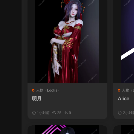
人物（Looks）
人物（L
明月
Alice
1小时前
25
9
2小时