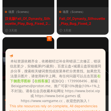
场景（Scenes）
场景（Scenes）
汉化版Fall_Of_Dynasty_Silh
Fall_Of_Dynasty_Silhouette
ouette_Play_Bug_Fixed_2&
_Play_Bug_Fixed_2
《王朝陨落》剪影玩法修复版
3天前
3天前
荐
本站资源依赖齐全，依赖都经过补全和错误二次修正，错误
信息更少，实物截屏(PS裁剪)，百度云盘+城通云盘双链接同
步分享，搜索框关键词查找或按菜单栏分类查找。如果您无
法显示图片，请使用科学上网。有任何问题可以点击页面
右
下侧悬浮图标
【
在线客服
】或加QQ：1739908496，邮箱：
Beixigames@proton.me
。推广可获10%佣金(10%+1%上
不封顶)。请各位会员收藏本站网址 https://www.beixi.vip
或 https://www.beixi.games 或
场景（Scenes）
场景（Scenes）
https://www.vamgame.cc，欢迎您的加入！
This site resources rely on complete, All dependencies
汉化版魔改7_夜上海_4+原版
汉化版Sex_Machina_Extend