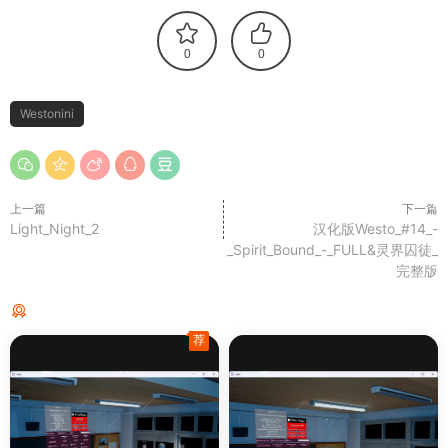
0
0
Westonini
上一篇
下一篇
Light_Night_2
汉化版Westo_#14_-
_Spirit_Bound_-_FULL&灵界囚徒_
完整版
猜你喜欢
荐