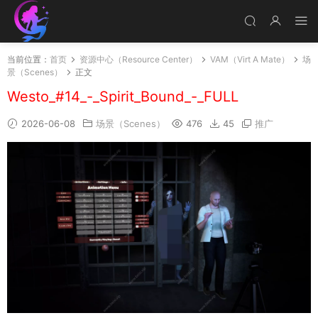
当前位置：
首页
资源中心（Resource Center）
VAM（Virt A Mate）
场
景（Scenes）
正文
Westo_#14_-_Spirit_Bound_-_FULL
2026-06-08
场景（Scenes）
476
45
推广