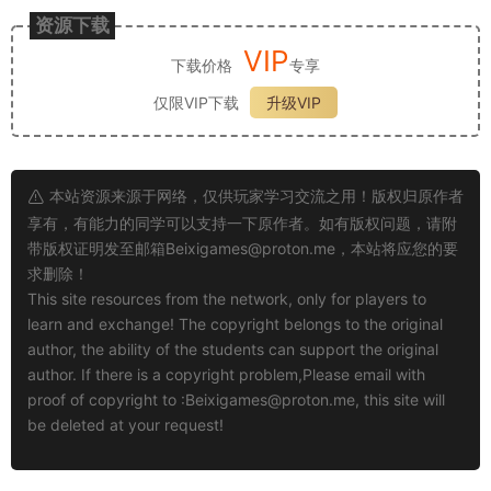
资源下载
VIP
下载价格
专享
仅限VIP下载
升级VIP
本站资源来源于网络，仅供玩家学习交流之用！版权归原作者
享有，有能力的同学可以支持一下原作者。如有版权问题，请附
带版权证明发至邮箱
Beixigames@proton.me
，本站将应您的要
求删除！
This site resources from the network, only for players to
learn and exchange! The copyright belongs to the original
author, the ability of the students can support the original
author. If there is a copyright problem,Please email with
proof of copyright to :
Beixigames@proton.me
, this site will
be deleted at your request!