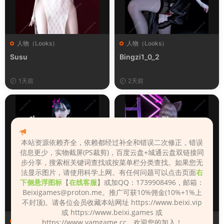
人物（Looks）
人物（Looks）
Susu
Bingzi1_0_2
1天前
2天前
本站资源依赖齐全，依赖都经过补全和错误二次修正，错误
信息更少，实物截屏(PS裁剪)，百度云盘+城通云盘双链接同
步分享，搜索框关键词查找或按菜单栏分类查找。如果您无
法显示图片，请使用科学上网。有任何问题可以点击页面
右
下侧悬浮图标
【
在线客服
】或加QQ：1739908496，邮箱：
Beixigames@proton.me
。推广可获10%佣金(10%+1%上
不封顶)。请各位会员收藏本站网址 https://www.beixi.vip
或 https://www.beixi.games 或
人物（Looks）
人物（Looks）
https://www.vamgame.cc，欢迎您的加入！