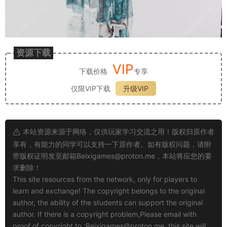
资源下载
VIP
下载价格
专享
仅限VIP下载
升级VIP
本站资源来源于网络，仅供玩家学习交流之用！版权归原作者
享有，有能力的同学可以支持一下原作者。如有版权问题，请附
带版权证明发至邮箱
Beixigames@proton.me
，本站将应您的要
求删除！
This site resources from the network, only for players to
learn and exchange! The copyright belongs to the original
author, the ability of the students can support the original
author. If there is a copyright problem,Please email with
proof of copyright to :
Beixigames@proton.me
, this site will