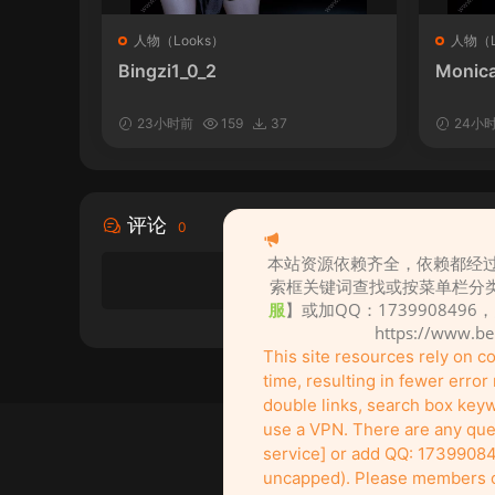
人物（Looks）
人物（L
Bingzi1_0_2
Monica
23小时前
159
37
24小
评论
0
本站资源依赖齐全，依赖都经过
索框关键词查找或按菜单栏分
服
】或加QQ：1739908496
https://www.b
This site resources rely on 
time, resulting in fewer erro
double links, search box keywo
use a VPN. There are any ques
service] or add QQ: 17399084
uncapped). Please members of 
创作不易！