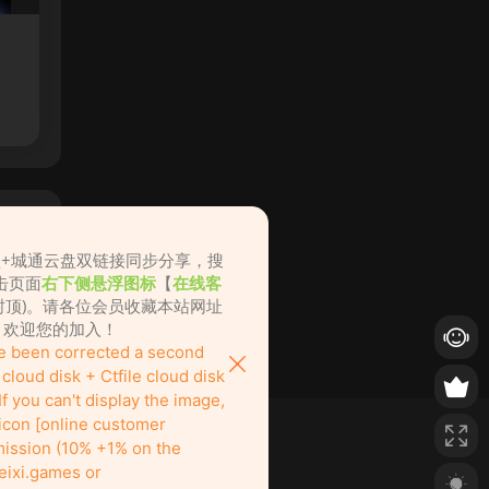
盘+城通云盘双链接同步分享，搜
击页面
右下侧悬浮图标
【
在线客
不封顶)。请各位会员收藏本站网址
ame.cc，欢迎您的加入！
ve been corrected a second
loud disk + Ctfile cloud disk
f you can't display the image,
 icon [online customer
ission (10% +1% on the
eixi.games or
也绝对欢迎！