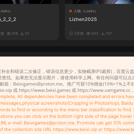
ooks）
人物（Looks）
_2_2_2
Lizhen2025
时前
218
57
2天前
433
101
补全和错误二次修正，错误信息更少，实物截屏(PS裁剪)，百度云
请先
登录
类查找。如果您无法显示图片，请使用科学上网。有任何问题可以点
，邮箱：
Beixigames@proton.me
。推广可获10%佣金(10%+1%上
eixi.vip 或 https://www.beixi.games 或 https://www.vamg
complete, All dependencies have been completed and errors ha
r messages,physical screenshots(Cropping in Photoshop), Baidu c
rds to find or according to the menu bar classification to find. I
tions you can click on the bottom right side of the page hover
96, e-mail:
Beixigames@proton.me
. Promote can get 10% comm
Copyleft © 2022-2026 beixi.vip - All Rights Freedom！
the collection site URL https://www.beixi.vip or https://www.b
有能力的同学可以去支持一下原创作者（我们绝对支持），当然了，您加入这里我们