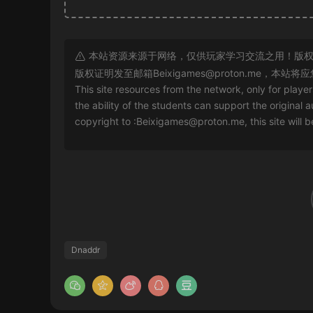
本站资源来源于网络，仅供玩家学习交流之用！版权
版权证明发至邮箱
Beixigames@proton.me
，本站将应
This site resources from the network, only for playe
the ability of the students can support the original a
copyright to :
Beixigames@proton.me
, this site will
Dnaddr