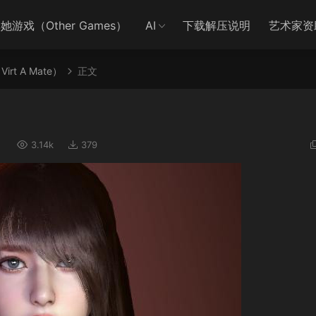
她游戏（Other Games）
AI
下载解压说明
艺术家资
irt A Mate）
正文
）
3.14k
379