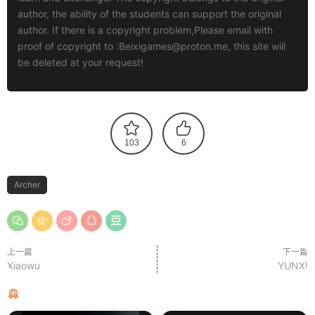
author, the ability of the students can support the original
author. If there is a copyright problem,Please email with
proof of copyright to :
Beixigames@proton.me
, this site will
be deleted at your request!
103
6
Archer
上一篇
下一篇
Xiaowu
YUNXI
猜你喜欢