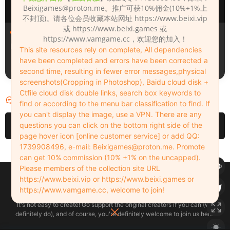
Beixigames@proton.me
。推广可获10%佣金(10%+1%上
不封顶)。请各位会员收藏本站网址 https://www.beixi.vip
或 https://www.beixi.games 或
人物（Looks）
人物（Looks）
https://www.vamgame.cc，欢迎您的加入！
Monica_2_2_2
Lizhen2025
This site resources rely on complete, All dependencies
have been completed and errors have been corrected a
second time, resulting in fewer error messages,physical
1天前
2天前
screenshots(Cropping in Photoshop), Baidu cloud disk +
Ctfile cloud disk double links, search box keywords to
评论
1
find or according to the menu bar classification to find. If
you can't display the image, use a VPN. There are any
questions you can click on the bottom right side of the
请先
登录
page hover icon [online customer service] or add QQ:
1739908496, e-mail:
Beixigames@proton.me
. Promote
can get 10% commission (10% +1% on the uncapped).
Please members of the collection site URL
Copyleft © 2022-2026 beixi.vip - All Rights Freedom！
https://www.beixi.vip or https://www.beixi.games or
创作不易！有能力的同学可以去支持一下原创作者（我们绝对支持），当然
https://www.vamgame.cc, welcome to join!
了，您加入这里我们也绝对欢迎！
It's not easy to create! Go support the original creators if you can (we
definitely do), and of course, you're definitely welcome to join us here!