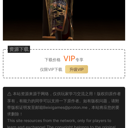
资源下载
VIP
下载价格
专享
仅限VIP下载
升级VIP
本站资源来源于网络，仅供玩家学习交流之用！版权归原作者
享有，有能力的同学可以支持一下原作者。如有版权问题，请附
带版权证明发至邮箱
Beixigames@proton.me
，本站将应您的要
求删除！
This site resources from the network, only for players to
learn and exchange! The copyright belongs to the original