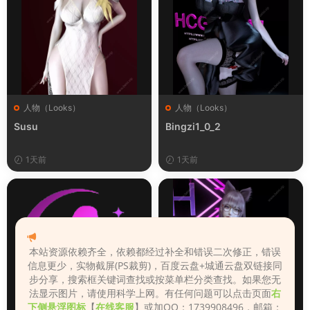
人物（Looks）
人物（Looks）
Susu
Bingzi1_0_2
1天前
1天前
本站资源依赖齐全，依赖都经过补全和错误二次修正，错误
信息更少，实物截屏(PS裁剪)，百度云盘+城通云盘双链接同
步分享，搜索框关键词查找或按菜单栏分类查找。如果您无
法显示图片，请使用科学上网。有任何问题可以点击页面
右
下侧悬浮图标
【
在线客服
】或加QQ：1739908496，邮箱：