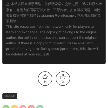
本站资源来源于网络，仅供玩家学习交流之用！版权归原作者
享有，有能力的同学可以支持一下原作者。如有版权问题，请附
带版权证明发至邮箱
Beixigames@proton.me
，本站将应您的要
求删除！
This site resources from the network, only for players to
learn and exchange! The copyright belongs to the original
author, the ability of the students can support the original
author. If there is a copyright problem,Please email with
proof of copyright to :
Beixigames@proton.me
, this site will
be deleted at your request!
34
3
Dnaddr