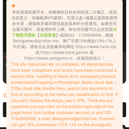
本站资源依赖齐全，依赖都经过补全和错误二次修正，错误
信息更少，实物截屏(PS裁剪)，百度云盘+城通云盘双链接同
步分享，搜索框关键词查找或按菜单栏分类查找。如果您无
法显示图片，请使用科学上网。有任何问题可以点击页面
右
下侧悬浮图标
【
在线客服
】或加QQ：1739908496，邮箱：
Beixigames@proton.me
。推广可获10%佣金(10%+1%上
不封顶)。请各位会员收藏本站网址 https://www.beixi.vip
或 https://www.beixi.games 或
人物（Looks）
人物（Looks）
https://www.vamgame.cc，欢迎您的加入！
This site resources rely on complete, All dependencies
Monica_2_2_2
Lizhen2025
have been completed and errors have been corrected a
second time, resulting in fewer error messages,physical
1天前
2天前
screenshots(Cropping in Photoshop), Baidu cloud disk +
Ctfile cloud disk double links, search box keywords to
find or according to the menu bar classification to find. If
评论
0
you can't display the image, use a VPN. There are any
questions you can click on the bottom right side of the
请先
登录
page hover icon [online customer service] or add QQ:
1739908496, e-mail:
Beixigames@proton.me
. Promote
can get 10% commission (10% +1% on the uncapped).