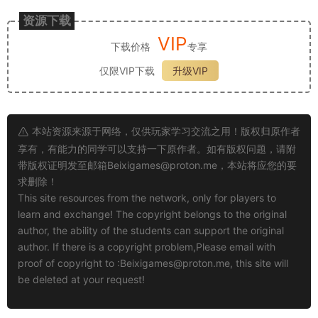
资源下载
VIP
下载价格
专享
仅限VIP下载
升级VIP
本站资源来源于网络，仅供玩家学习交流之用！版权归原作者
享有，有能力的同学可以支持一下原作者。如有版权问题，请附
带版权证明发至邮箱
Beixigames@proton.me
，本站将应您的要
求删除！
This site resources from the network, only for players to
learn and exchange! The copyright belongs to the original
author, the ability of the students can support the original
author. If there is a copyright problem,Please email with
proof of copyright to :
Beixigames@proton.me
, this site will
be deleted at your request!