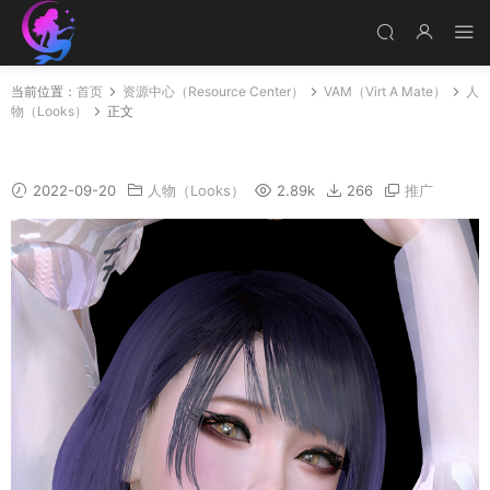
当前位置：
首页
资源中心（Resource Center）
VAM（Virt A Mate）
人
物（Looks）
正文
shiyi
2022-09-20
人物（Looks）
2.89k
266
推广