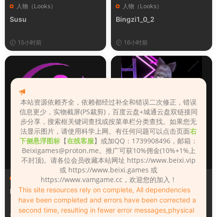
人物（Looks）
人物（Looks）
Susu
Bingzi1_0_2
15小时前
16小时前
本站资源依赖齐全，依赖都经过补全和错误二次修正，错误
信息更少，实物截屏(PS裁剪)，百度云盘+城通云盘双链接同
步分享，搜索框关键词查找或按菜单栏分类查找。如果您无
法显示图片，请使用科学上网。有任何问题可以点击页面
右
下侧悬浮图标
【
在线客服
】或加QQ：1739908496，邮箱：
Beixigames@proton.me
。推广可获10%佣金(10%+1%上
不封顶)。请各位会员收藏本站网址 https://www.beixi.vip
或 https://www.beixi.games 或
人物（Looks）
人物（Looks）
https://www.vamgame.cc，欢迎您的加入！
This site resources rely on complete, All dependencies
Monica_2_2_2
Lizhen2025
have been completed and errors have been corrected a
second time, resulting in fewer error messages,physical
17小时前
1天前