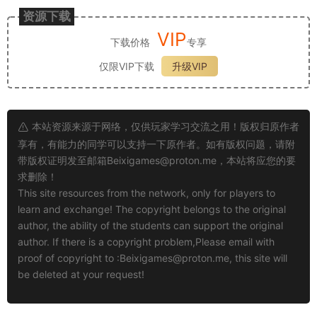
资源下载
VIP
下载价格
专享
仅限VIP下载
升级VIP
本站资源来源于网络，仅供玩家学习交流之用！版权归原作者
享有，有能力的同学可以支持一下原作者。如有版权问题，请附
带版权证明发至邮箱
Beixigames@proton.me
，本站将应您的要
求删除！
This site resources from the network, only for players to
learn and exchange! The copyright belongs to the original
author, the ability of the students can support the original
author. If there is a copyright problem,Please email with
proof of copyright to :
Beixigames@proton.me
, this site will
be deleted at your request!