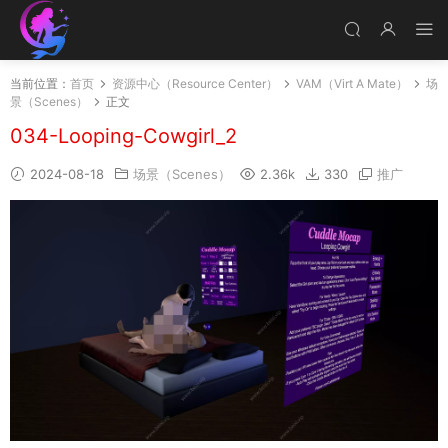
当前位置：
首页
资源中心（Resource Center）
VAM（Virt A Mate）
场
景（Scenes）
正文
034-Looping-Cowgirl_2
2024-08-18
场景（Scenes）
2.36k
330
推广