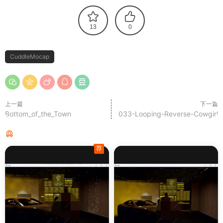
13
0
CuddleMocap
上一篇
下一篇
Bottom_of_the_Town
033-Looping-Reverse-Cowgirl
猜你喜欢
荐