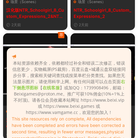
场景（Scenes）
场景（Scenes）
汉化版NTR_Schoolgirl_8_Cu
NTR_Schoolgirl_8_Custom_
stom_Expressions_2&NTR
Expressions_2
女学生8自定义表情
2天前
2天前
荐
本站资源依赖齐全，依赖都经过补全和错误二次修正，错误
信息更少，实物截屏(PS裁剪)，百度云盘+城通云盘双链接同
步分享，搜索框关键词查找或按菜单栏分类查找。如果您无
法显示图片，请使用科学上网。有任何问题可以点击页面
右
下侧悬浮图标
【
在线客服
】或加QQ：1739908496，邮箱：
Beixigames@proton.me
。推广可获10%佣金(10%+1%上
不封顶)。请各位会员收藏本站网址 https://www.beixi.vip
或 https://www.beixi.games 或
场景（Scenes）
场景（Scenes）
https://www.vamgame.cc，欢迎您的加入！
This site resources rely on complete, All dependencies
汉化版Fall_Of_Dynasty_Silh
Fall_Of_Dynasty_Silhouette
have been completed and errors have been corrected a
ouette_Play_Bug_Fixed_2&
_Play_Bug_Fixed_2
second time, resulting in fewer error messages,physical
《王朝陨落》剪影玩法修复版
5天前
5天前