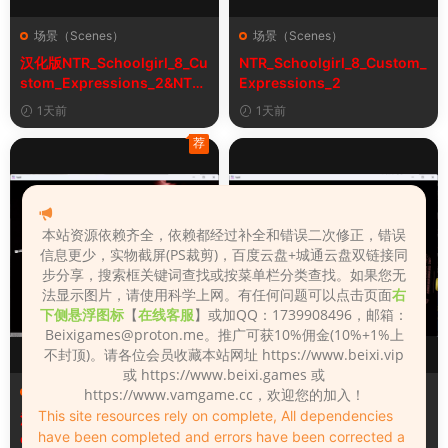
场景（Scenes）
场景（Scenes）
汉化版NTR_Schoolgirl_8_Cu
NTR_Schoolgirl_8_Custom_
stom_Expressions_2&NTR
Expressions_2
女学生8自定义表情
1天前
1天前
荐
本站资源依赖齐全，依赖都经过补全和错误二次修正，错误
信息更少，实物截屏(PS裁剪)，百度云盘+城通云盘双链接同
步分享，搜索框关键词查找或按菜单栏分类查找。如果您无
法显示图片，请使用科学上网。有任何问题可以点击页面
右
下侧悬浮图标
【
在线客服
】或加QQ：1739908496，邮箱：
Beixigames@proton.me
。推广可获10%佣金(10%+1%上
不封顶)。请各位会员收藏本站网址 https://www.beixi.vip
或 https://www.beixi.games 或
场景（Scenes）
场景（Scenes）
https://www.vamgame.cc，欢迎您的加入！
This site resources rely on complete, All dependencies
汉化版Fall_Of_Dynasty_Silh
Fall_Of_Dynasty_Silhouette
have been completed and errors have been corrected a
ouette_Play_Bug_Fixed_2&
_Play_Bug_Fixed_2