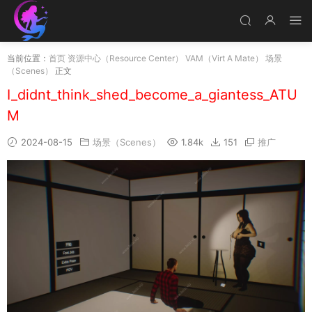
当前位置：
首页
资源中心（Resource Center）
VAM（Virt A Mate）
场景
（Scenes）
正文
I_didnt_think_shed_become_a_giantess_ATU
M
2024-08-15
场景（Scenes）
1.84k
151
推广