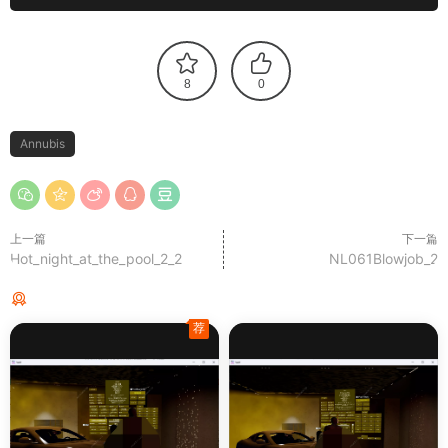
8
0
Annubis
上一篇
下一篇
Hot_night_at_the_pool_2_2
NL061Blowjob_2
猜你喜欢
荐