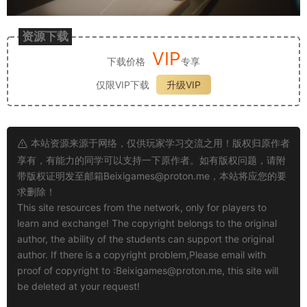
资源下载
VIP
下载价格
专享
仅限VIP下载
升级VIP
本站资源来源于网络，仅供玩家学习交流之用！版权归原作者
享有，有能力的同学可以支持一下原作者。如有版权问题，请附
带版权证明发至邮箱
Beixigames@proton.me
，本站将应您的要
求删除！
This site resources from the network, only for players to
learn and exchange! The copyright belongs to the original
author, the ability of the students can support the original
author. If there is a copyright problem,Please email with
proof of copyright to :
Beixigames@proton.me
, this site will
be deleted at your request!