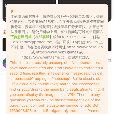
Monica_2_2_2
Lizhen2025
本站资源依赖齐全，依赖都经过补全和错误二次修正，错误
2天前
2天前
信息更少，实物截屏(PS裁剪)，百度云盘+城通云盘双链接同
步分享，搜索框关键词查找或按菜单栏分类查找。如果您无
法显示图片，请使用科学上网。有任何问题可以点击页面
右
评论
2
下侧悬浮图标
【
在线客服
】或加QQ：1739908496，邮箱：
Beixigames@proton.me
。推广可获10%佣金(10%+1%上
请先
登录
不封顶)。请各位会员收藏本站网址 https://www.beixi.vip
或 https://www.beixi.games 或
https://www.vamgame.cc，欢迎您的加入！
站长 为啥有的人物无法识别呀 很多人物无法识别 场景基本都
This site resources rely on complete, All dependencies
能识别
have been completed and errors have been corrected a
second time, resulting in fewer error messages,physical
yanlingjiao
2024-08-13
0
screenshots(Cropping in Photoshop), Baidu cloud disk +
有些人物有兼容的问题，特别是二次创作合成的人
Ctfile cloud disk double links, search box keywords to
物，建议使用1.22.0.1或站长版的VAM，下载链接
find or according to the menu bar classification to find. If
https://vam.beixi.top/7944.html
you can't display the image, use a VPN. There are any
questions you can click on the bottom right side of the
Admin
2024-08-13
0
page hover icon [online customer service] or add QQ:
1739908496, e-mail:
Beixigames@proton.me
. Promote