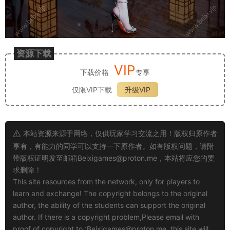
资源下载
VIP
下载价格
专享
仅限VIP下载
升级VIP
本站资源来源于网络，仅供玩家学习交流之用！版权归原作者
享有，有能力的同学可以支持一下原作者。如有版权问题，请附
带版权证明发至邮箱
Beixigames@proton.me
，本站将应您的要
求删除！
This site resources from the network, only for players to
learn and exchange! The copyright belongs to the original
author, the ability of the students can support the original
author. If there is a copyright problem,Please email with
proof of copyright to :
Beixigames@proton.me
, this site will