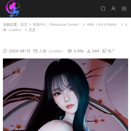
当前位置：
首页
资源中心（Resource Center）
VAM（Virt A Mate）
人
物（Looks）
正文
A51
2024-08-12
人物（Looks）
3.45k
544
推广