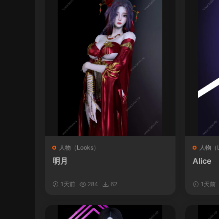
人物（Looks）
人物（L
明月
Alice
1天前
284
62
1天前