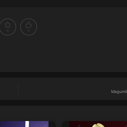
8
0
Magumi