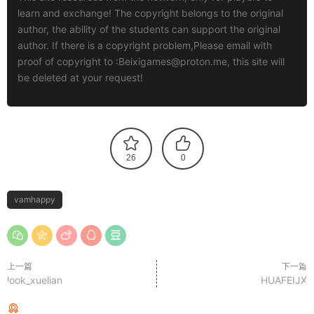
learn and exchange! The copyright belongs to the original
author, the ability of the students can support the original
author. If there is a copyright problem,Please email with
proof of copyright to :
Beixigames@proton.me
, this site will
be deleted at your request!
26
0
vamhappy
上一篇
下一篇
look_xuelian
HUAFEIJX
猜你喜欢