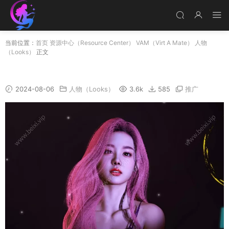
当前位置：
首页
资源中心（Resource Center）
VAM（Virt A Mate）
人物
（Looks）
正文
H028
2024-08-06
人物（Looks）
3.6k
585
推广