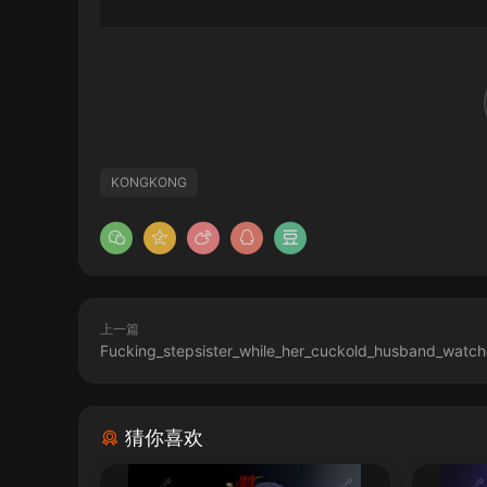
KONGKONG
上一篇
Fucking_stepsister_while_her_cuckold_husband_watch
猜你喜欢