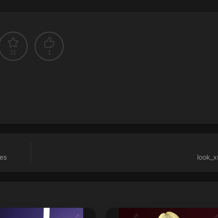
31
1
es
look_x