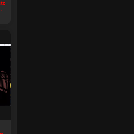
sto
生8