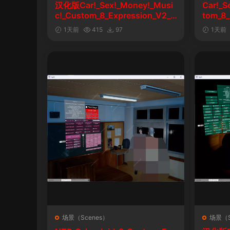
汉化版Car!_Sex!_Money!_Musi
Car!_S
c!_Custom_8_Expression_V2_1
tom_8_
&车！性！钱！音乐！自定义表情
1天前
415
97
1天前
场景（Scenes）
场景（S