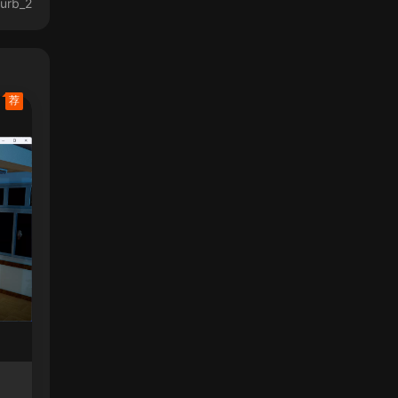
turb_2
荐