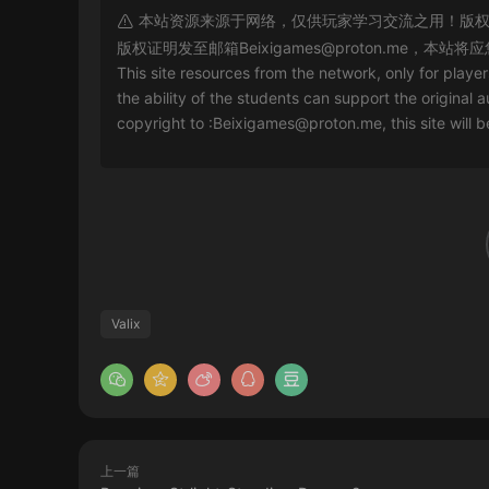
本站资源来源于网络，仅供玩家学习交流之用！版权
版权证明发至邮箱
Beixigames@proton.me
，本站将应
This site resources from the network, only for playe
the ability of the students can support the original a
copyright to :
Beixigames@proton.me
, this site will
Valix
上一篇