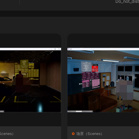
Do_not_dis
cenes）
场景（Scenes）