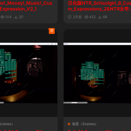
ex!_Money!_Music!_Cus
汉化版NTR_Schoolgirl_8_Cu
Expression_V2_1
m_Expressions_2&NTR女学
自定义表情
104
20
2天前
422
68
荐
cenes）
场景（Scenes）