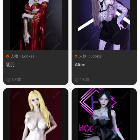
人物（Looks）
人物（Looks）
明月
Alice
1天前
1天前