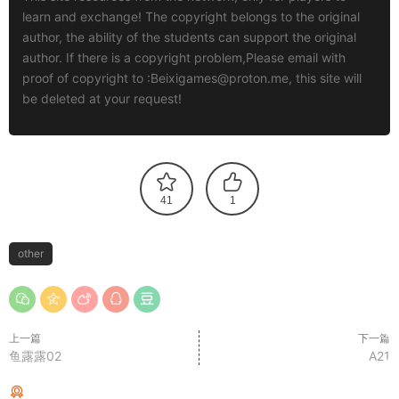
learn and exchange! The copyright belongs to the original
author, the ability of the students can support the original
author. If there is a copyright problem,Please email with
proof of copyright to :
Beixigames@proton.me
, this site will
be deleted at your request!
41
1
other
上一篇
下一篇
鱼露露02
A21
猜你喜欢