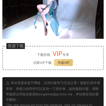
资源下载
VIP
下载价格
专享
仅限VIP下载
升级VIP
本站资源来源于网络，仅供玩家学习交流之用！版权归原作者
享有，有能力的同学可以支持一下原作者。如有版权问题，请附
带版权证明发至邮箱
Beixigames@proton.me
，本站将应您的要
求删除！
This site resources from the network, only for players to