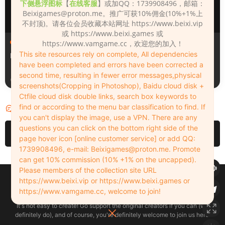
下侧悬浮图标
【
在线客服
】或加QQ：1739908496，邮箱：
Beixigames@proton.me
。推广可获10%佣金(10%+1%上
不封顶)。请各位会员收藏本站网址 https://www.beixi.vip
或 https://www.beixi.games 或
人物（Looks）
人物（Looks）
https://www.vamgame.cc，欢迎您的加入！
This site resources rely on complete, All dependencies
Monica_2_2_2
Lizhen2025
have been completed and errors have been corrected a
second time, resulting in fewer error messages,physical
2天前
3天前
screenshots(Cropping in Photoshop), Baidu cloud disk +
Ctfile cloud disk double links, search box keywords to
find or according to the menu bar classification to find. If
评论
0
you can't display the image, use a VPN. There are any
questions you can click on the bottom right side of the
请先
登录
page hover icon [online customer service] or add QQ:
1739908496, e-mail:
Beixigames@proton.me
. Promote
can get 10% commission (10% +1% on the uncapped).
Please members of the collection site URL
Copyleft © 2022-2026 beixi.vip - All Rights Freedom！
https://www.beixi.vip or https://www.beixi.games or
创作不易！有能力的同学可以去支持一下原创作者（我们绝对支持），当然
https://www.vamgame.cc, welcome to join!
了，您加入这里我们也绝对欢迎！
It's not easy to create! Go support the original creators if you can (we
definitely do), and of course, you're definitely welcome to join us here!