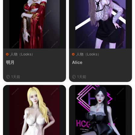
人物（Looks）
人物（Looks）
明月
Alice
1天前
1天前