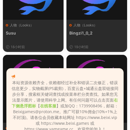
人物（Looks）
人物（Looks）
Susu
Bingzi1_0_2
18小时前
19小时前
本站资源依赖齐全，依赖都经过补全和错误二次修正，错误
信息更少，实物截屏(PS裁剪)，百度云盘+城通云盘双链接同
步分享，搜索框关键词查找或按菜单栏分类查找。如果您无
法显示图片，请使用科学上网。有任何问题可以点击页面
右
下侧悬浮图标
【
在线客服
】或加QQ：1739908496，邮箱：
Beixigames@proton.me
。推广可获10%佣金(10%+1%上
不封顶)。请各位会员收藏本站网址 https://www.beixi.vip
或 https://www.beixi.games 或
人物（Looks）
人物（Looks）
https://www.vamgame.cc，欢迎您的加入！