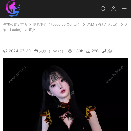
当前位置：
首页
资源中心（Resource Center）
VAM（Virt A Mate）
人
物（Looks）
正文
A19
2024-07-30
人物（Looks）
1.89k
286
推广