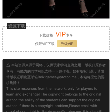
资源下载
VIP
下载价格
专享
仅限VIP下载
升级VIP
本站资源来源于网络，仅供玩家学习交流之用！版权归原作者
享有，有能力的同学可以支持一下原作者。如有版权问题，请附
带版权证明发至邮箱
Beixigames@proton.me
，本站将应您的要
求删除！
This site resources from the network, only for players to
learn and exchange! The copyright belongs to the original
author, the ability of the students can support the original
author. If there is a copyright problem,Please email with
proof of copyright to :
Beixigames@proton.me
, this site will