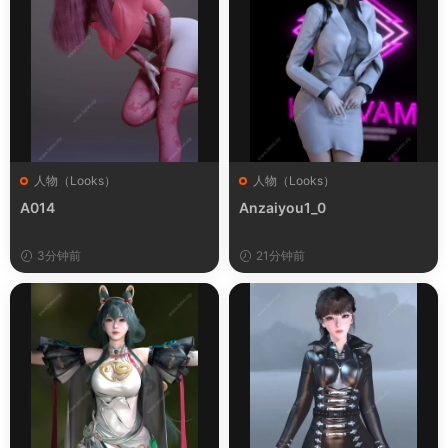
人物（Looks）
人物（Looks）
A014
Anzaiyou1_0
3分钟前
21分钟前