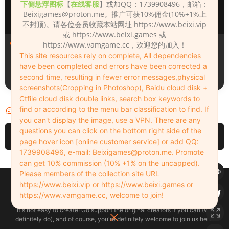
下侧悬浮图标
【
在线客服
】或加QQ：1739908496，邮箱：
Beixigames@proton.me
。推广可获10%佣金(10%+1%上
不封顶)。请各位会员收藏本站网址 https://www.beixi.vip
或 https://www.beixi.games 或
人物（Looks）
人物（Looks）
https://www.vamgame.cc，欢迎您的加入！
This site resources rely on complete, All dependencies
Monica_2_2_2
Lizhen2025
have been completed and errors have been corrected a
second time, resulting in fewer error messages,physical
9小时前
1天前
screenshots(Cropping in Photoshop), Baidu cloud disk +
Ctfile cloud disk double links, search box keywords to
find or according to the menu bar classification to find. If
评论
0
you can't display the image, use a VPN. There are any
questions you can click on the bottom right side of the
请先
登录
page hover icon [online customer service] or add QQ:
1739908496, e-mail:
Beixigames@proton.me
. Promote
can get 10% commission (10% +1% on the uncapped).
Please members of the collection site URL
Copyleft © 2022-2026 beixi.vip - All Rights Freedom！
https://www.beixi.vip or https://www.beixi.games or
创作不易！有能力的同学可以去支持一下原创作者（我们绝对支持），当然
https://www.vamgame.cc, welcome to join!
了，您加入这里我们也绝对欢迎！
It's not easy to create! Go support the original creators if you can (we
definitely do), and of course, you're definitely welcome to join us here!