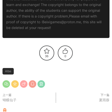
learn and exchange! The copyright belongs to the original
author, the ability of the students can support the original
author. If there is a copyright problem,Please email with
proof of copyright to :
Beixigames@proton.me
, this site will
be deleted at your request!
36
0
Albe
上一篇
下一篇
蝴蝶仙子
夏雨薇
猜你喜欢