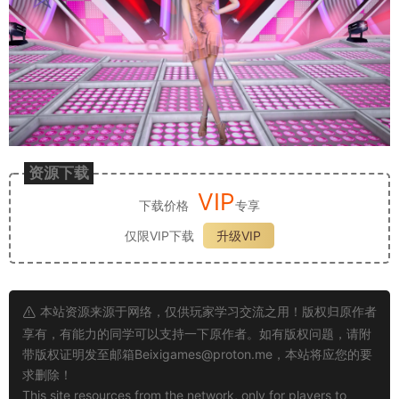
资源下载
VIP
下载价格
专享
仅限VIP下载
升级VIP
本站资源来源于网络，仅供玩家学习交流之用！版权归原作者
享有，有能力的同学可以支持一下原作者。如有版权问题，请附
带版权证明发至邮箱
Beixigames@proton.me
，本站将应您的要
求删除！
This site resources from the network, only for players to