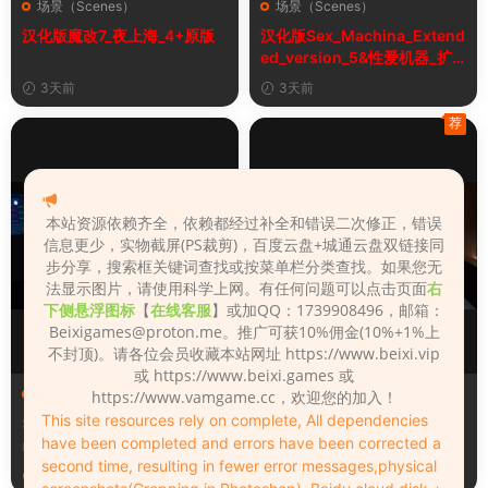
场景（Scenes）
场景（Scenes）
汉化版魔改7_夜上海_4+原版
汉化版Sex_Machina_Extend
ed_version_5&性爱机器_扩
展版
3天前
3天前
荐
本站资源依赖齐全，依赖都经过补全和错误二次修正，错误
信息更少，实物截屏(PS裁剪)，百度云盘+城通云盘双链接同
步分享，搜索框关键词查找或按菜单栏分类查找。如果您无
法显示图片，请使用科学上网。有任何问题可以点击页面
右
下侧悬浮图标
【
在线客服
】或加QQ：1739908496，邮箱：
Beixigames@proton.me
。推广可获10%佣金(10%+1%上
不封顶)。请各位会员收藏本站网址 https://www.beixi.vip
或 https://www.beixi.games 或
场景（Scenes）
场景（Scenes）
https://www.vamgame.cc，欢迎您的加入！
This site resources rely on complete, All dependencies
Sex_Machina_Extended_ve
汉化版Hotel_Shower_Pleas
have been completed and errors have been corrected a
rsion_5
ure_3&酒店淋浴的乐趣
second time, resulting in fewer error messages,physical
3天前
3天前