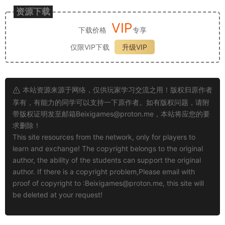
资源下载
VIP
下载价格
专享
仅限VIP下载
升级VIP
本站资源来源于网络，仅供玩家学习交流之用！版权归原作者
享有，有能力的同学可以支持一下原作者。如有版权问题，请附
带版权证明发至邮箱
Beixigames@proton.me
，本站将应您的要
求删除！
This site resources from the network, only for players to
learn and exchange! The copyright belongs to the original
author, the ability of the students can support the original
author. If there is a copyright problem,Please email with
proof of copyright to :
Beixigames@proton.me
, this site will
be deleted at your request!