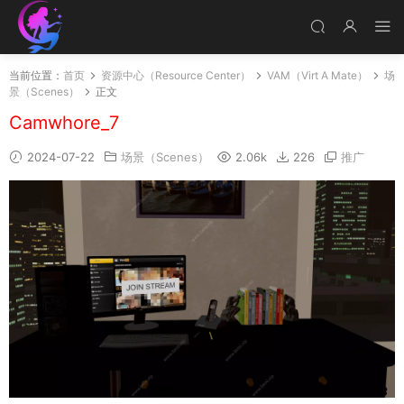
当前位置：
首页
资源中心（Resource Center）
VAM（Virt A Mate）
场
景（Scenes）
正文
Camwhore_7
2024-07-22
场景（Scenes）
2.06k
226
推广