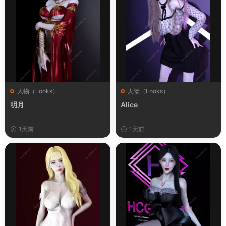
人物（Looks）
人物（Looks）
明月
Alice
1天前
1天前