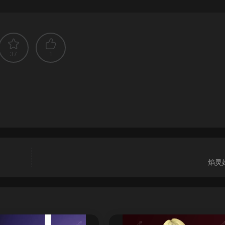
37
1
焰灵