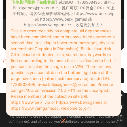
下侧悬浮图标
【
在线客服
】或加QQ：1739908496，邮箱：
Beixigames@proton.me
。推广可获10%佣金(10%+1%上
不封顶)。请各位会员收藏本站网址 https://www.beixi.vip
或 https://www.beixi.games 或
人物（Looks）
人物（Looks）
https://www.vamgame.cc，欢迎您的加入！
This site resources rely on complete, All dependencies
Lizhen2025
DINA1_0
have been completed and errors have been corrected a
second time, resulting in fewer error messages,physical
21小时前
23小时前
screenshots(Cropping in Photoshop), Baidu cloud disk +
Ctfile cloud disk double links, search box keywords to
find or according to the menu bar classification to find. If
评论
0
you can't display the image, use a VPN. There are any
questions you can click on the bottom right side of the
请先
登录
page hover icon [online customer service] or add QQ:
1739908496, e-mail:
Beixigames@proton.me
. Promote
can get 10% commission (10% +1% on the uncapped).
Please members of the collection site URL
Copyleft © 2022-2026 beixi.vip - All Rights Freedom！
https://www.beixi.vip or https://www.beixi.games or
创作不易！有能力的同学可以去支持一下原创作者（我们绝对支持），当然
https://www.vamgame.cc, welcome to join!
了，您加入这里我们也绝对欢迎！
It's not easy to create! Go support the original creators if you can (we
definitely do), and of course, you're definitely welcome to join us here!