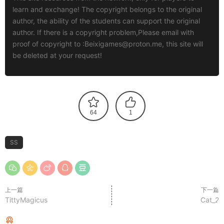
learn and exchange! The copyright belongs to the original
author, the ability of the students can support the original
author. If there is a copyright problem,Please email with
proof of copyright to :
Beixigames@proton.me
, this site will
be deleted at your request!
64
1
SS
上一篇
下一篇
TittyMagicus
Cat_2
猜你喜欢