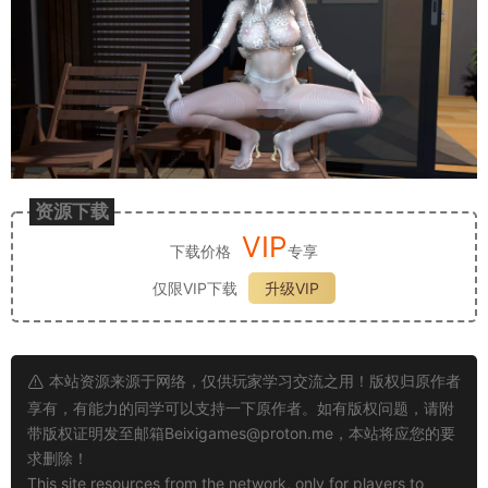
资源下载
VIP
下载价格
专享
仅限VIP下载
升级VIP
本站资源来源于网络，仅供玩家学习交流之用！版权归原作者
享有，有能力的同学可以支持一下原作者。如有版权问题，请附
带版权证明发至邮箱
Beixigames@proton.me
，本站将应您的要
求删除！
This site resources from the network, only for players to