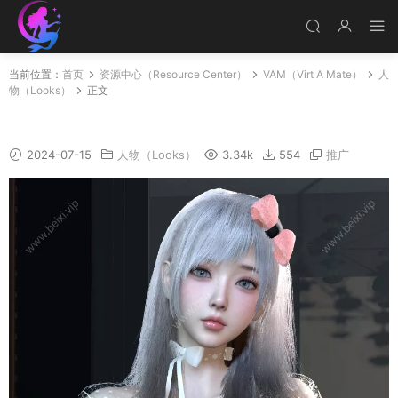
当前位置：
首页
资源中心（Resource Center）
VAM（Virt A Mate）
人
物（Looks）
正文
邻家女孩
2024-07-15
人物（Looks）
3.34k
554
推广