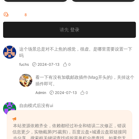
评论
8
请先
登录
这个场景总是对不上焦的感觉，很虚。是哪里需要设置一下
吗
fuchs
2024-07-13
0
看一下有没有加载邮政插件(Mag开头的)，关掉这个
插件即可。
Admin
2024-07-13
0
自由模式后没有ui
一首凉凉
2024-07-14
0
本站资源依赖齐全，依赖都经过补全和错误二次修正，错误
有些场景适用于VR模式。
信息更少，实物截屏(PS裁剪)，百度云盘+城通云盘双链接同
Admin
2024-07-14
0
步分享，搜索框关键词查找或按菜单栏分类查找。如果您无