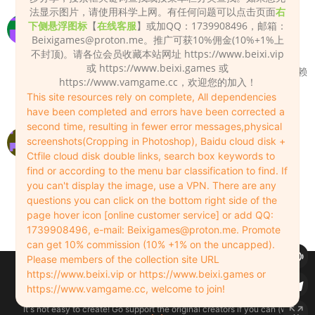
法显示图片，请使用科学上网。有任何问题可以点击页面
右
怎么都不动啊 啊啊啊
下侧悬浮图标
【
在线客服
】或加QQ：1739908496，邮箱：
Beixigames@proton.me
。推广可获10%佣金(10%+1%上
zhaoxiyu
2024-09-13
0
不封顶)。请各位会员收藏本站网址 https://www.beixi.vip
或 https://www.beixi.games 或
检查一下你的VAM是不是缺少时间线插件或其它依赖
https://www.vamgame.cc，欢迎您的加入！
文件。
This site resources rely on complete, All dependencies
Admin
2024-09-13
0
have been completed and errors have been corrected a
second time, resulting in fewer error messages,physical
这个百度链接失效了，站长有空补一下
screenshots(Cropping in Photoshop), Baidu cloud disk +
Ctfile cloud disk double links, search box keywords to
Lin
2025-11-25
0
find or according to the menu bar classification to find. If
百度盘链接已补。
you can't display the image, use a VPN. There are any
questions you can click on the bottom right side of the
Admin
2025-11-26
0
page hover icon [online customer service] or add QQ:
1739908496, e-mail:
Beixigames@proton.me
. Promote
can get 10% commission (10% +1% on the uncapped).
Please members of the collection site URL
Copyleft © 2022-2026 beixi.vip - All Rights Freedom！
https://www.beixi.vip or https://www.beixi.games or
创作不易！有能力的同学可以去支持一下原创作者（我们绝对支持），当然
https://www.vamgame.cc, welcome to join!
了，您加入这里我们也绝对欢迎！
It's not easy to create! Go support the original creators if you can (we