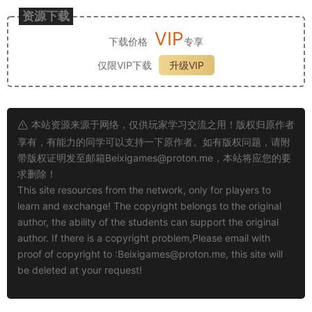
资源下载
VIP
下载价格
专享
仅限VIP下载
升级VIP
本站资源来源于网络，仅供玩家学习交流之用！版权归原作者
享有，有能力的同学可以支持一下原作者。如有版权问题，请附
带版权证明发至邮箱
Beixigames@proton.me
，本站将应您的要
求删除！
This site resources from the network, only for players to
learn and exchange! The copyright belongs to the original
author, the ability of the students can support the original
author. If there is a copyright problem,Please email with
proof of copyright to :
Beixigames@proton.me
, this site will
be deleted at your request!