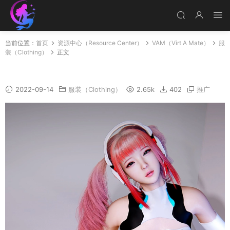
当前位置：
首页
资源中心（Resource Center）
VAM（Virt A Mate）
服
装（Clothing）
正文
racing miku
2022-09-14
服装（Clothing）
2.65k
402
推广