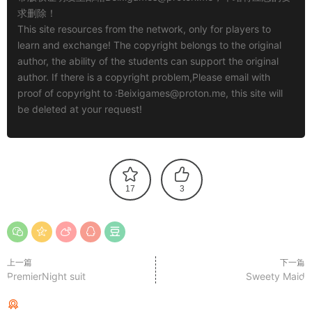
求删除！
This site resources from the network, only for players to
learn and exchange! The copyright belongs to the original
author, the ability of the students can support the original
author. If there is a copyright problem,Please email with
proof of copyright to :
Beixigames@proton.me
, this site will
be deleted at your request!
17
3
上一篇
下一篇
PremierNight suit
Sweety Maid
猜你喜欢