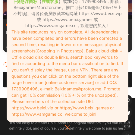
下侧悬浮图标
【
在线客服
】或加QQ：1739908496，邮箱：
Beixigames@proton.me
。推广可获10%佣金(10%+1%上
不封顶)。请各位会员收藏本站网址 https://www.beixi.vip
或 https://www.beixi.games 或
服装（Clothing）
服装（Clothing）
https://www.vamgame.cc，欢迎您的加入！
This site resources rely on complete, All dependencies
Leopard_print_office_suit
Lacquer_leather_two_tone_
have been completed and errors have been corrected a
tight_mini_skirt
second time, resulting in fewer error messages,physical
3周前
3周前
screenshots(Cropping in Photoshop), Baidu cloud disk +
Ctfile cloud disk double links, search box keywords to
find or according to the menu bar classification to find. If
评论
0
you can't display the image, use a VPN. There are any
questions you can click on the bottom right side of the
请先
登录
page hover icon [online customer service] or add QQ:
1739908496, e-mail:
Beixigames@proton.me
. Promote
can get 10% commission (10% +1% on the uncapped).
Please members of the collection site URL
Copyleft © 2022-2026 beixi.vip - All Rights Freedom！
https://www.beixi.vip or https://www.beixi.games or
创作不易！有能力的同学可以去支持一下原创作者（我们绝对支持），当然
https://www.vamgame.cc, welcome to join!
了，您加入这里我们也绝对欢迎！
It's not easy to create! Go support the original creators if you can (we
definitely do), and of course, you're definitely welcome to join us here!