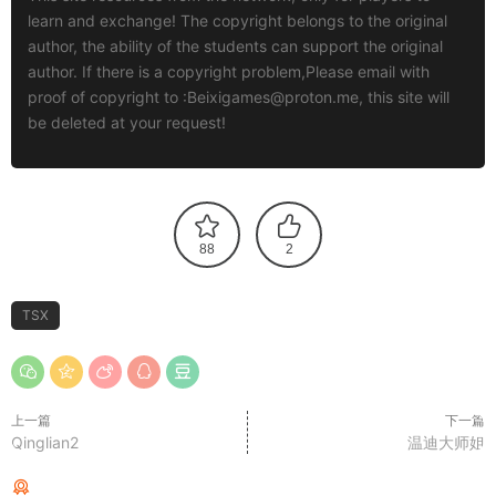
learn and exchange! The copyright belongs to the original
author, the ability of the students can support the original
author. If there is a copyright problem,Please email with
proof of copyright to :
Beixigames@proton.me
, this site will
be deleted at your request!
88
2
TSX
上一篇
下一篇
Qinglian2
温迪大师姐
猜你喜欢