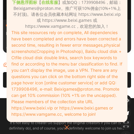
下侧悬浮图标
【
在线客服
】或加QQ：1739908496，邮箱：
Beixigames@proton.me
。推广可获10%佣金(10%+1%上
不封顶)。请各位会员收藏本站网址 https://www.beixi.vip
或 https://www.beixi.games 或
人物（Looks）
人物（Looks）
https://www.vamgame.cc，欢迎您的加入！
This site resources rely on complete, All dependencies
Monica_2_2_2
Lizhen2025
have been completed and errors have been corrected a
second time, resulting in fewer error messages,physical
21小时前
2天前
screenshots(Cropping in Photoshop), Baidu cloud disk +
Ctfile cloud disk double links, search box keywords to
find or according to the menu bar classification to find. If
评论
0
you can't display the image, use a VPN. There are any
questions you can click on the bottom right side of the
请先
登录
page hover icon [online customer service] or add QQ:
1739908496, e-mail:
Beixigames@proton.me
. Promote
can get 10% commission (10% +1% on the uncapped).
Please members of the collection site URL
Copyleft © 2022-2026 beixi.vip - All Rights Freedom！
https://www.beixi.vip or https://www.beixi.games or
创作不易！有能力的同学可以去支持一下原创作者（我们绝对支持），当然
https://www.vamgame.cc, welcome to join!
了，您加入这里我们也绝对欢迎！
It's not easy to create! Go support the original creators if you can (we
definitely do), and of course, you're definitely welcome to join us here!