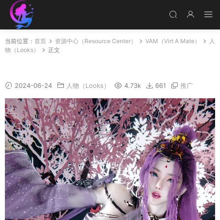
当前位置：
首页
资源中心（Resource Center）
VAM（Virt A Mate）
人
物（Looks）
正文
紫虚师叔
2024-06-24
人物（Looks）
4.73k
661
推广