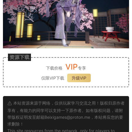
资源下载
VIP
下载价格
专享
仅限VIP下载
升级VIP
本站资源来源于网络，仅供玩家学习交流之用！版权归原作者
享有，有能力的同学可以支持一下原作者。如有版权问题，请附
带版权证明发至邮箱
Beixigames@proton.me
，本站将应您的要
求删除！
This site resources from the network, only for players to