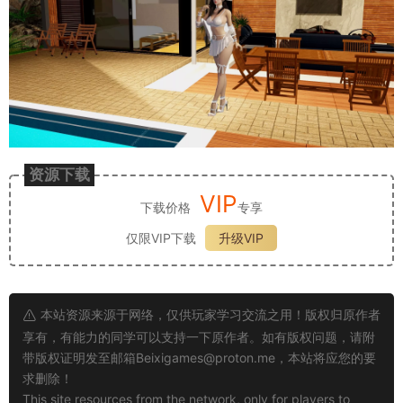
资源下载
VIP
下载价格
专享
仅限VIP下载
升级VIP
本站资源来源于网络，仅供玩家学习交流之用！版权归原作者
享有，有能力的同学可以支持一下原作者。如有版权问题，请附
带版权证明发至邮箱
Beixigames@proton.me
，本站将应您的要
求删除！
This site resources from the network, only for players to