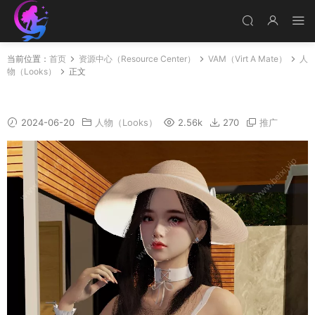
当前位置：
首页
资源中心（Resource Center）
VAM（Virt A Mate）
人
物（Looks）
正文
Look_chiffon
2024-06-20
人物（Looks）
2.56k
270
推广