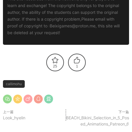
learn and exchange! The copyright belongs to the original
author, the ability of the students can support the original
author. If there is a copyright problem,Please email with
proof of copyright to :
Beixigames@proton.me
, this site will
be deleted at your request!
25
1
callimohu
上一篇
下一篇
Look_hyelin
BEACH_Bikini_Selection_in_5_Pos
ed_Animations_Patreon_6