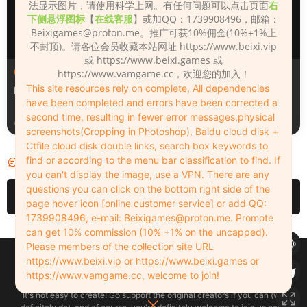
法显示图片，请使用科学上网。有任何问题可以点击页面
右
下侧悬浮图标
【
在线客服
】或加QQ：1739908496，邮箱：
Beixigames@proton.me
。推广可获10%佣金(10%+1%上
不封顶)。请各位会员收藏本站网址 https://www.beixi.vip
或 https://www.beixi.games 或
人物（Looks）
人物（Looks）
https://www.vamgame.cc，欢迎您的加入！
This site resources rely on complete, All dependencies
Monica_2_2_2
Lizhen2025
have been completed and errors have been corrected a
second time, resulting in fewer error messages,physical
2天前
3天前
screenshots(Cropping in Photoshop), Baidu cloud disk +
Ctfile cloud disk double links, search box keywords to
find or according to the menu bar classification to find. If
评论
0
you can't display the image, use a VPN. There are any
questions you can click on the bottom right side of the
请先
登录
page hover icon [online customer service] or add QQ:
1739908496, e-mail:
Beixigames@proton.me
. Promote
can get 10% commission (10% +1% on the uncapped).
Please members of the collection site URL
Copyleft © 2022-2026 beixi.vip - All Rights Freedom！
https://www.beixi.vip or https://www.beixi.games or
创作不易！有能力的同学可以去支持一下原创作者（我们绝对支持），当然
https://www.vamgame.cc, welcome to join!
了，您加入这里我们也绝对欢迎！
It's not easy to create! Go support the original creators if you can (we