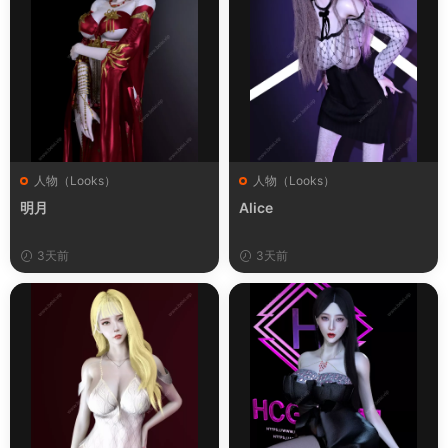
人物（Looks）
人物（Looks）
明月
Alice
3天前
3天前