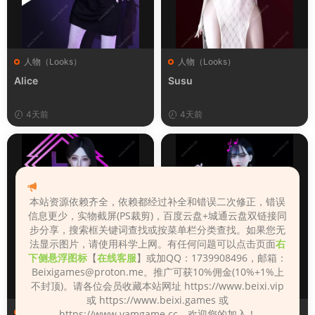
人物（Looks）
人物（Looks）
Alice
Susu
4天前
4天前
本站资源依赖齐全，依赖都经过补全和错误二次修正，错误
信息更少，实物截屏(PS裁剪)，百度云盘+城通云盘双链接同
步分享，搜索框关键词查找或按菜单栏分类查找。如果您无
法显示图片，请使用科学上网。有任何问题可以点击页面
右
下侧悬浮图标
【
在线客服
】或加QQ：1739908496，邮箱：
Beixigames@proton.me
。推广可获10%佣金(10%+1%上
不封顶)。请各位会员收藏本站网址 https://www.beixi.vip
或 https://www.beixi.games 或
人物（Looks）
人物（Looks）
https://www.vamgame.cc，欢迎您的加入！