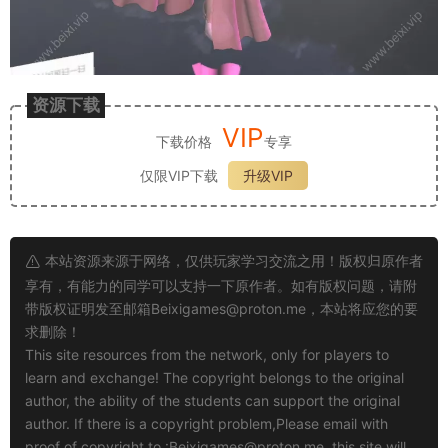
资源下载
VIP
下载价格
专享
仅限VIP下载
升级VIP
本站资源来源于网络，仅供玩家学习交流之用！版权归原作者
享有，有能力的同学可以支持一下原作者。如有版权问题，请附
带版权证明发至邮箱
Beixigames@proton.me
，本站将应您的要
求删除！
This site resources from the network, only for players to
learn and exchange! The copyright belongs to the original
author, the ability of the students can support the original
author. If there is a copyright problem,Please email with
proof of copyright to :
Beixigames@proton.me
, this site will