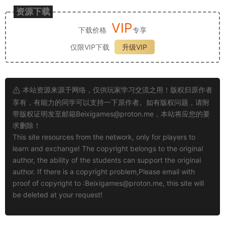
资源下载
VIP
下载价格
专享
仅限VIP下载
升级VIP
本站资源来源于网络，仅供玩家学习交流之用！版权归原作者
享有，有能力的同学可以支持一下原作者。如有版权问题，请附
带版权证明发至邮箱
Beixigames@proton.me
，本站将应您的要
求删除！
This site resources from the network, only for players to
learn and exchange! The copyright belongs to the original
author, the ability of the students can support the original
author. If there is a copyright problem,Please email with
proof of copyright to :
Beixigames@proton.me
, this site will
be deleted at your request!