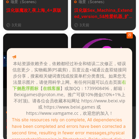
场景（Scenes）
场景（Scenes）
汉化版魔改7_夜上海_4+原版
汉化版Sex_Machina_Extend
ed_version_5&性爱机器_扩
展版
3天前
3天前
荐
本站资源依赖齐全，依赖都经过补全和错误二次修正，错误
信息更少，实物截屏(PS裁剪)，百度云盘+城通云盘双链接同
步分享，搜索框关键词查找或按菜单栏分类查找。如果您无
法显示图片，请使用科学上网。有任何问题可以点击页面
右
下侧悬浮图标
【
在线客服
】或加QQ：1739908496，邮箱：
Beixigames@proton.me
。推广可获10%佣金(10%+1%上
不封顶)。请各位会员收藏本站网址 https://www.beixi.vip
或 https://www.beixi.games 或
场景（Scenes）
场景（Scenes）
https://www.vamgame.cc，欢迎您的加入！
This site resources rely on complete, All dependencies
Sex_Machina_Extended_ve
汉化版Hotel_Shower_Pleas
have been completed and errors have been corrected a
rsion_5
ure_3&酒店淋浴的乐趣
second time, resulting in fewer error messages,physical
3天前
3天前