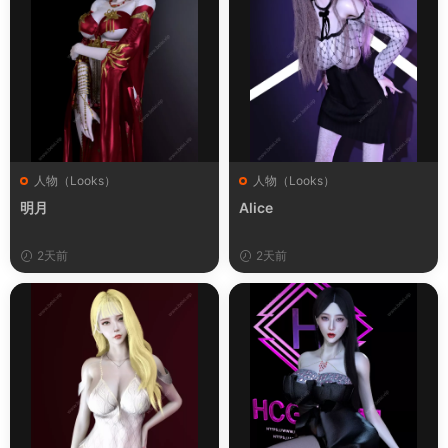
人物（Looks）
人物（Looks）
明月
Alice
2天前
2天前